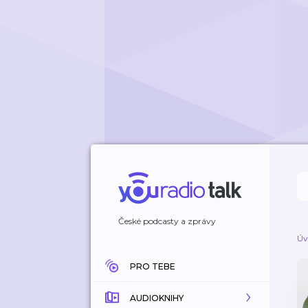
České podcasty a zprávy
Úv
PRO TEBE
AUDIOKNIHY