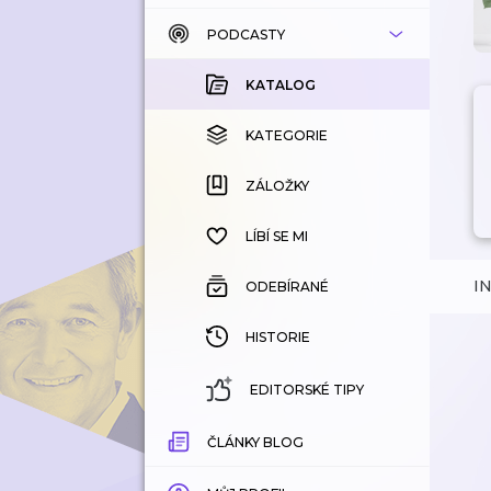
PODCASTY
KATALOG
KOUPENÉ
KATALOG
KATEGORIE
KATEGORIE
ZÁLOŽKY
ZÁLOŽKY
HISTORIE
LÍBÍ SE MI
I
ODEBÍRANÉ
HISTORIE
EDITORSKÉ TIPY
ČLÁNKY BLOG