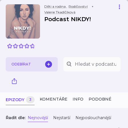
Děti a rodina
,
Rodičovství
Valerie Tkadlčíková
Podcast NIKDY!
ODEBÍRAT
KOMENTÁŘE
INFO
PODOBNÉ
EPIZODY
3
Řadit dle:
Nejnovější
Nejstarší
Nejposlouchanější