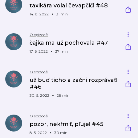
taxikára volal čevapčiči #48
14. 8. 2022
31 min
O epizodě
čajka ma už pochovala #47
17. 6. 2022
37 min
O epizodě
už buď ticho a začni rozprávať!
#46
30. 5. 2022
28 min
O epizodě
pozor, nekŕmiť, pľuje! #45
8. 5. 2022
30 min