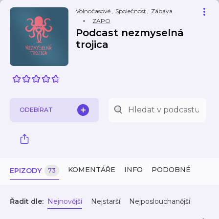
Volnočasové
,
Společnost
,
Zábava
ZAPO
Podcast nezmyselná
trojica
ODEBÍRAT
KOMENTÁŘE
INFO
PODOBNÉ
EPIZODY
73
Řadit dle:
Nejnovější
Nejstarší
Nejposlouchanější