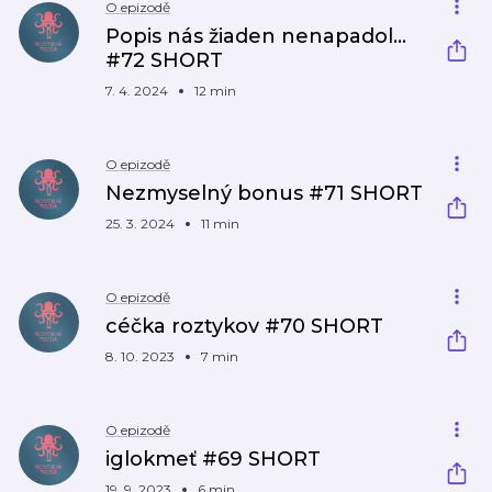
O epizodě
Popis nás žiaden nenapadol...
#72 SHORT
7. 4. 2024
12 min
O epizodě
Nezmyselný bonus #71 SHORT
25. 3. 2024
11 min
O epizodě
céčka roztykov #70 SHORT
8. 10. 2023
7 min
O epizodě
iglokmeť #69 SHORT
19. 9. 2023
6 min