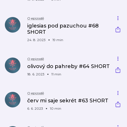
O epizodě
iglesias pod pazuchou #68
SHORT
24. 8. 2023
19 min
O epizodě
olivový do pahreby #64 SHORT
18. 6. 2023
11 min
O epizodě
červ mi saje sekrét #63 SHORT
6. 6. 2023
10 min