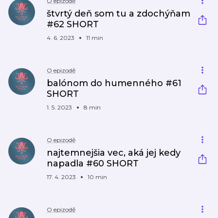
O epizodě
štvrtý deň som tu a zdochýňam
#62 SHORT
4. 6. 2023
11 min
O epizodě
balónom do humenného #61
SHORT
1. 5. 2023
8 min
O epizodě
najtemnejšia vec, aká jej kedy
napadla #60 SHORT
17. 4. 2023
10 min
O epizodě