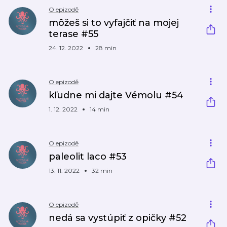
O epizodě
môžeš si to vyfajčiť na mojej
terase #55
24. 12. 2022
28 min
O epizodě
kľudne mi dajte Vémolu #54
1. 12. 2022
14 min
O epizodě
paleolit laco #53
13. 11. 2022
32 min
O epizodě
nedá sa vystúpiť z opičky #52