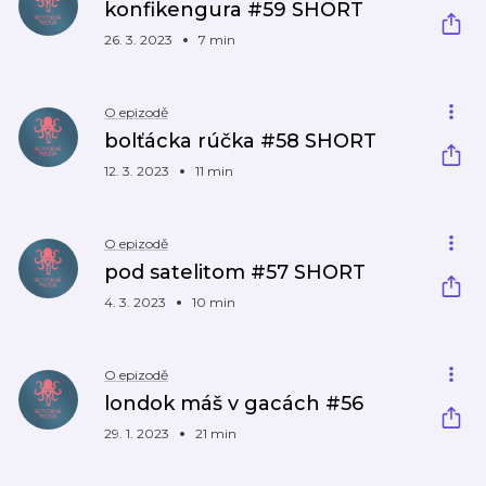
konfikengura #59 SHORT
26. 3. 2023
7 min
O epizodě
bolťácka rúčka #58 SHORT
12. 3. 2023
11 min
O epizodě
pod satelitom #57 SHORT
4. 3. 2023
10 min
O epizodě
londok máš v gacách #56
29. 1. 2023
21 min