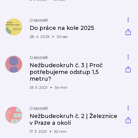
O epizodě
Do práce na kole 2025
28. 4. 2025
20 sec
O epizodě
Nežbudeokruh č. 3 | Proč
potřebujeme odstup 1,5
metru?
25. 5. 2021
54 min
O epizodě
Nežbudeokruh č. 2 | Železnice
v Praze a okolí
17. 3. 2021
52 min