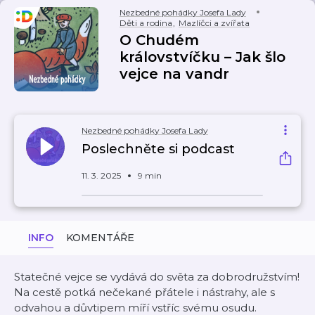
Nezbedné pohádky Josefa Lady
Děti a rodina
,
Mazlíčci a zvířata
O Chudém
královstvíčku – Jak šlo
vejce na vandr
Nezbedné pohádky Josefa Lady
Poslechněte si podcast
11. 3. 2025
9 min
INFO
KOMENTÁŘE
Statečné vejce se vydává do světa za dobrodružstvím!
Na cestě potká nečekané přátele i nástrahy, ale s
odvahou a důvtipem míří vstříc svému osudu.