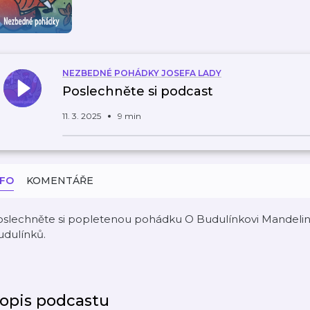
NEZBEDNÉ POHÁDKY JOSEFA LADY
Poslechněte si podcast
11. 3. 2025
9 min
NFO
KOMENTÁŘE
oslechněte si popletenou pohádku O Budulínkovi Mandelinc
udulínků.
opis podcastu