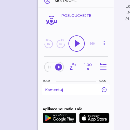
MŮJ PROFIL
La
Dv
POSLOUCHEJTE
čt
1.00
×
00:00
00:00
Komentuj
Aplikace Youradio Talk