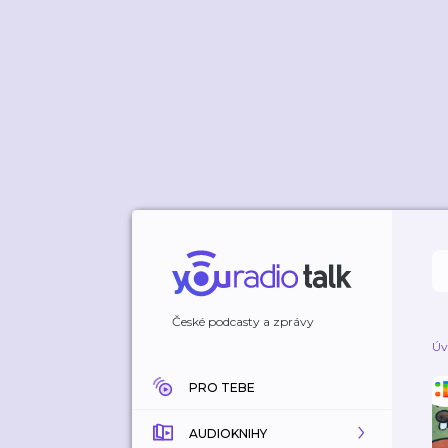
České podcasty a zprávy
Úv
PRO TEBE
AUDIOKNIHY