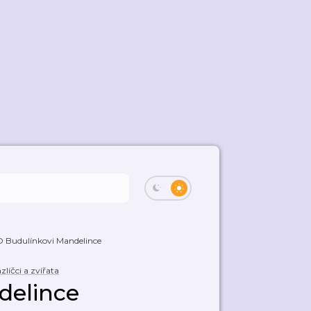
O Budulínkovi Mandelince
zlíčci a zvířata
delince