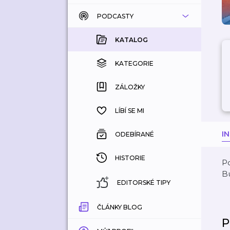
PODCASTY
KATALOG
KOUPENÉ
KATALOG
KATEGORIE
KATEGORIE
ZÁLOŽKY
ZÁLOŽKY
HISTORIE
LÍBÍ SE MI
I
ODEBÍRANÉ
HISTORIE
P
B
EDITORSKÉ TIPY
ČLÁNKY BLOG
P