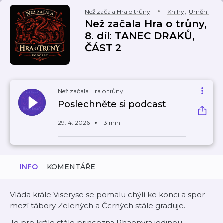
Než začala Hra o trůny
Knihy
,
Umění
Než začala Hra o trůny,
8. díl: TANEC DRAKŮ,
ČÁST 2
Než začala Hra o trůny
Poslechněte si podcast
29. 4. 2026
13 min
INFO
KOMENTÁŘE
Vláda krále Viseryse se pomalu chýlí ke konci a spor
mezí tábory Zelených a Černých stále graduje.
Je pro krále stále princezna Rhaenyra jedinou