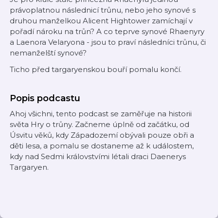
právoplatnou následnicí trůnu, nebo jeho synové s
druhou manželkou Alicent Hightower zamíchají v
pořadí nároku na trůn? A co teprve synové Rhaenyry
a Laenora Velaryona - jsou to praví následníci trůnu, či
nemanželští synové?
Ticho před targaryenskou bouří pomalu končí.
Popis podcastu
Ahoj všichni, tento podcast se zaměřuje na historii
světa Hry o trůny. Začneme úplně od začátku, od
Úsvitu věků, kdy Západozemí obývali pouze obři a
děti lesa, a pomalu se dostaneme až k událostem,
kdy nad Sedmi královstvími létali draci Daenerys
Targaryen.