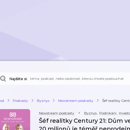
Najděte si:
od
Podcasty
Byznys
Newstream podcasty
Šéf realitky Cent
Newstream podcasty
Byznys
,
Podnikání
,
Invest
Šéf realitky Century 21: Dům 
20 milionů je téměř neprodejný