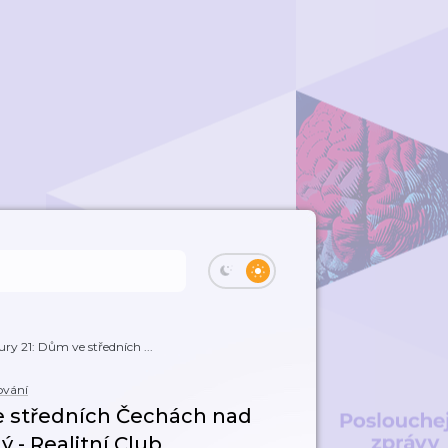
ury 21: Dům ve středních ...
ování
ve středních Čechách nad
 - Realitní Club