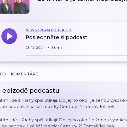
NEWSTREAM PODCASTY
Poslechněte si podcast
23. 12. 2024
38 min
NFO
KOMENTÁŘE
 epizodě podcastu
tím lidé z Prahy spíš utíkají. Do jejího okolí je ženou vyso
de naopak, říká šéf realitky Century 21 Tomáš Jelínek.
tím lidé z Prahy spíš utíkají. Do jejího okolí je ženou vyso
de naopak, říká šéf realitky Century 21 Tomáš Jelínek.