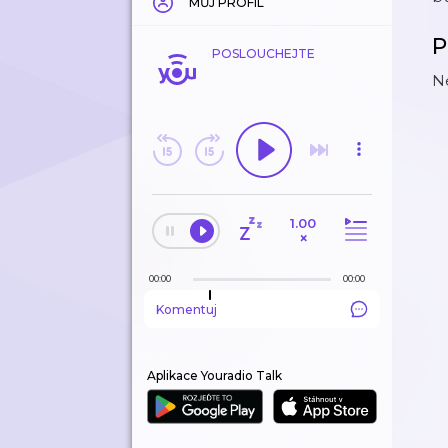
MŮJ PROFIL
P
POSLOUCHEJTE
Ne
1.00
×
00:00
00:00
Komentuj
Aplikace Youradio Talk