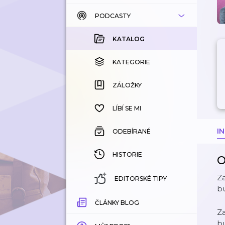
PODCASTY
KATALOG
KOUPENÉ
KATALOG
KATEGORIE
KATEGORIE
ZÁLOŽKY
ZÁLOŽKY
HISTORIE
LÍBÍ SE MI
I
ODEBÍRANÉ
HISTORIE
O
Za
EDITORSKÉ TIPY
bu
ČLÁNKY BLOG
Za
bu