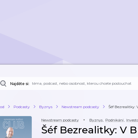
Najděte si:
od
Podcasty
Byznys
Newstream podcasty
Šéf Bezrealitky: V
Newstream podcasty
Byznys
,
Podnikání
,
Invest
Šéf Bezrealitky: V B