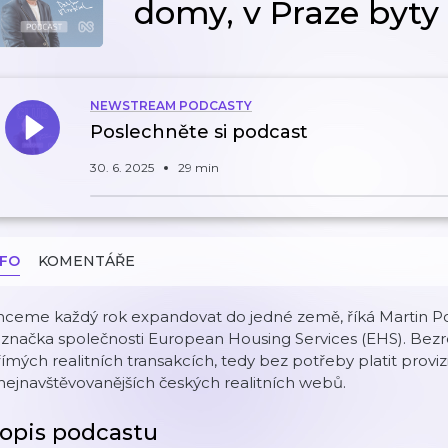
domy, v Praze byty 
NEWSTREAM PODCASTY
Poslechněte si podcast
30. 6. 2025
29 min
NFO
KOMENTÁŘE
ceme každý rok expandovat do jedné země, říká Martin Pon
 značka společnosti European Housing Services (EHS). Bezrea
ímých realitních transakcích, tedy bez potřeby platit proviz
nejnavštěvovanějších českých realitních webů.
opis podcastu