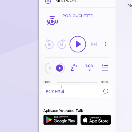
MŮJ PROFIL
Ne
POSLOUCHEJTE
1.00
×
00:00
00:00
Komentuj
Aplikace Youradio Talk