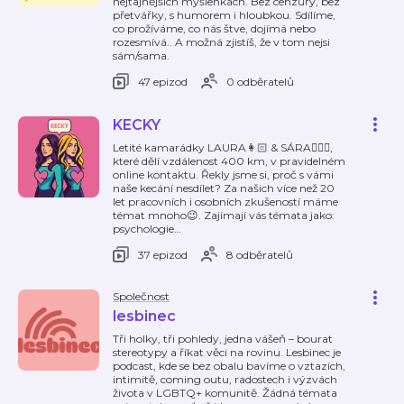
nejtajnějších myšlenkách. Bez cenzury, bez
přetvářky, s humorem i hloubkou. Sdílíme,
co prožíváme, co nás štve, dojímá nebo
rozesmívá.. A možná zjistíš, že v tom nejsi
sám/sama.
47 epizod
0 odběratelů
KECKY
Letité kamarádky LAURA👩🏻 & SÁRA👱🏻‍♀️,
které dělí vzdálenost 400 km, v pravidelném
online kontaktu. Řekly jsme si, proč s vámi
naše kecání nesdílet? Za našich více než 20
let pracovních i osobních zkušeností máme
témat mnoho😉. Zajímají vás témata jako:
psychologie
…
37 epizod
8 odběratelů
Společnost
lesbinec
Tři holky, tři pohledy, jedna vášeň – bourat
stereotypy a říkat věci na rovinu. Lesbinec je
podcast, kde se bez obalu bavíme o vztazích,
intimitě, coming outu, radostech i výzvách
života v LGBTQ+ komunitě. Žádná témata