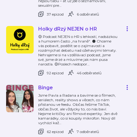
nejsou tabu – ať už jde o seznamování,
sexuální pre
…
37 epizod
6 odběratelů
Holky dRzý NEJEN o HR
🟡 Podcast NEJEN o HR s lehkostí, nadsázkou
a humorem často „na hraně“. ⚫️ Chceme
vás pobavit, podělit se o zajímavosti a
rozdmýchat debatu nad ožehavými tématy.
Nehrajeme si na vzdělávací podcast, jsme
své, jsme drzé a mluvíme jak nám pusa
narostla. 🟡Poslech nedopor
…
92 epizod
46 odběratelů
Binge
Jsme Pavla a Radana a bavíme se o filmech,
seriálech, reality shows a věcech, co nám
přistanou ve feedu. Občas řešíme TikTok,
občas život, ale vždycky to, co nás baví.
Nejsme kritičky ani filmové expertky. Jen dvě
kamarádky, co si koupily mikrofon. Nový díl
vychází kaž
…
62 epizod
7 odběratelů