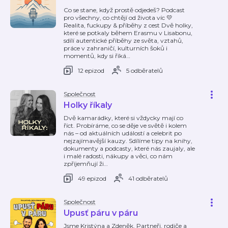
Co se stane, když prostě odjedeš? Podcast
pro všechny, co chtějí od života víc 💛
Realita, fuckupy & příběhy z cest Dvě holky,
které se potkaly během Erasmu v Lisabonu,
sdílí autentické příběhy ze světa, vztahů,
práce v zahraničí, kulturních šoků i
momentů, kdy si říká
…
12 epizod
5 odběratelů
Společnost
Holky říkaly
Dvě kamarádky, které si vždycky mají co
říct. Probíráme, co se děje ve světě i kolem
nás – od aktuálních událostí a celebrit po
nejzajímavější kauzy. Sdílíme tipy na knihy,
dokumenty a podcasty, které nás zaujaly, ale
i malé radosti, nákupy a věci, co nám
zpříjemňují ži
…
49 epizod
41 odběratelů
Společnost
Upusť páru v páru
Jsme Kristýna a Zdeněk. Partneři, rodiče a