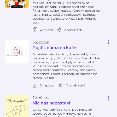
dva lidé, kteří se milují, ale občas by se
nejradši přizabili. Podcast o vztazích bez
filtru, kde uslyšíte mužský i ženský pohled na
lásku, hádky, soužití, rodičovství i každodenní
situace, které zná skoro každý pár. Vtipně,
up
…
4 epizod
2 odběratelé
Společnost
Pojď s náma na kafe
Jsme dvě mladý mámy, které si řekly, že už
nechceme být,,v tom`` sami- a že rozhodně
nechceme, aby v tom byly sami ani ostatní.
V našem podcastu řešíme všechno, co k
životu patří: mateřství, vztahy, sex, vaření,
domácnost, radosti i průsery každodenního
života. Nic pro
…
24 epizod
0 odběratelů
Společnost
Nic nás nezastaví
Zdraví vás Romča a Káťa. Dvě holky ze
severu, co se rozhodly mluvit nahlas i o