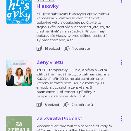
Hlasovky
Milujete nahrávání hlasových zpráv svému
kámošstvu? Zastaví se vám to třikrát v
polovině věty a opakujete po čtvrté tu
stejnou věc, protože si nepamatujete, co jste
vlastně říkali*y na začátku? Připomínají
občas vaše hlasovky svou délkou podcast?
Ty naše totiž ano, a ta
…
16 epizod
1 odběratel
Ženy v letu
Tři EFT terapeutky – Lucie, Anička a Petra –
sdílí vážně i nevážně to, co pálí nás všechny.
Každý díl přináší jedno aktuální téma, o
kterém se často nemluví, ale mělo by. O
emocích, vztazích a ženské síle. S
nadhledem, upřímností i příběhy z
terapeutické praxe. Pokud hl
…
8 epizod
7 odběratelů
Za Zvířata Podcast
Podcast o welfare zvířat a ochraně přírody 🐾
🌿 Jsme dvě kamarádky, které vystudovaly