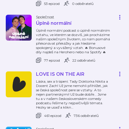
53 epizod
0 odběratelů
Společnost
Úplně normální
Úplně normální podcast o úplně normálním
vztahu, ve kterém se dozvíš, jak procházíme
naším společným životem, co nám pomáhá
překonávat překážky a jak hledáme
spokojený a vyvážený vztah. 🔥 Bonusové
díly najdeš na Herohero nebo na Spotify 🔥
77 epizod
22 odběratelů
LOVE IS ON THE AIR
Láska, sex a trápení. Tady Doktorka Nikita a
Docent Zach! Už jsme nemohli přihlížet, jak
se česká společnost pere se vztahy. A to
nejen partnerskými! Už bude dobře... Jsme
tu a v našem československém comedy
podcastu řešíme ty nejpalčivější témata.
Hezky se usaď a klikn
…
461 epizod
736 odběratelů
Společnost