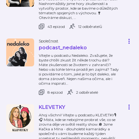
Nashromáždily jsme hory zkušeností a
vytvořily prostor, kde se bavíme o důležitých
tématech spojených s výchovou. ❣️
Otevíráme diskuzi,
…
43 epizod
12 odběratelů
Společnost
podcast_nedaleko
Vítejte u podcastu Nedaleko. Zvažujete, že
byste chtěli zkusit žít někde trochu dál?
Máte zkušenosti se životem v zahraničí?
Nebo vás tohle téma prostě jen zajímá? Tady
si povídáme o tom, jaké je to být daleko, ale
doma zároveň. Nejen našima očima, ale i
očima inspirati
…
8 epizod
2 odběratelé
KLEVETKY
Ahoj všichni! Vítejte u podcastu KLEVETKY🎙️
🎧 Místa, kde se nebojíme probrat vše, co se
zrovna děje ve světě reality show.🪩 Jsme
Kačka a Mína - dlouholeté kamarádky a
společně s vámi budeme každý týden
rozebírat ty nejšílenější momenty, největší