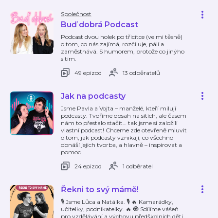
Společnost
Buď dobrá Podcast
Podcast dvou holek po třicítce (velmi těsně)
o tom, co nás zajímá, rozčiluje, pálí a
zaměstnává. S humorem, protože co jinýho
s tim.
49 epizod
13 odběratelů
Jak na podcasty
Jsme Pavla a Vojta – manželé, kteří milují
podcasty. Tvoříme obsah na sítích, ale časem
nám to přestalo stačit… tak jsme si založili
vlastní podcast! Chceme zde otevřeně mluvit
o tom, jak podcasty vznikají, co všechno
obnáší jejich tvorba, a hlavně – inspirovat a
pomoc
…
24 epizod
1 odběratel
Řekni to svý mámě!
🎙️ Jsme Lůca a Natálka. 🎙️ 🔥 Kamarádky,
učitelky, podnikatelky. 🔥 🧿 Sdílíme vášeň
pro vzdělávání a výchovu předškolních dětí.