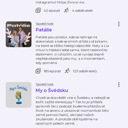
instagramu! https://www.ins
…
42 epizod
4 odběratelé
Společnost
Patálie
Patálie jsou prostor, kde se nehraje na
dokonalost a kde se smích střídá s otázkami,
na které se těžko hledají odpovědi. Naty a Lia
mluví o hledání sebe sama, které neskončilo
diplomem, o vztazích, co se vyvíjejí stejně
nepředvídatelně jako my, a o momentech,
kdy pomáhá
…
185 epizod
123 odběratelů
Společnost
My o Švédsku
Chceš se dozvědět více o Švédsku a nebojíš se
bořit zažité stereotypy? Tak to jsi přišel/a
správně! Skrz podcast budeme přibližovat
život na severu a ukazovat rozmanitost této
země pomocí faktů, ale také našich
zkušeností. A protože obě bydlíme na
opačných pólech země,
…