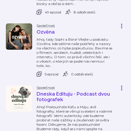
bizáry a občas si dám
…
49 epizod
8 odběratelů
Společnost
Ozvěna
Ahoj, tady Sophi a Bára! Vítejte u podcastu
Ozvěna, kde sdílíme naše postřehy a názory
na všechno, co hýbe popkulturou. Bavíme se
o filmech, seriálech, hudbě, celebritách i
internetu. O tom, co právě všichni řeší, ale i
o věcech, o kterých se podle nás nemluví
tolik, ko
…
5 epizod
0 odběratelů
Společnost
Dneska Edituju - Podcast dvou
fotografek
Ahoj! Posloucháte Káťu a Máju, dvě
fotografky, které se věnují svatební a rodinné
fotografii. Velmi autenticky zde budeme
probírat naše zážitky a zkušenosti ze světa
focení. Děkujeme, že nás posloucháte!
Budeme rády, když se s námi spojíte na