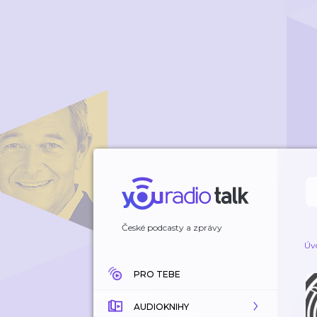
České podcasty a zprávy
Úv
PRO TEBE
AUDIOKNIHY