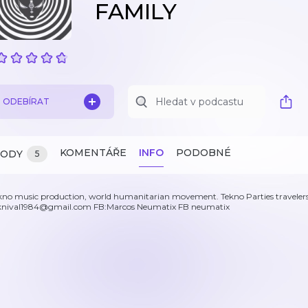
FAMILY
ODEBÍRAT
KOMENTÁŘE
INFO
PODOBNÉ
ZODY
5
kno music production, world humanitarian movement. Tekno Parties travelers.
knival1984@gmail.com FB:Marcos Neumatix FB neumatix