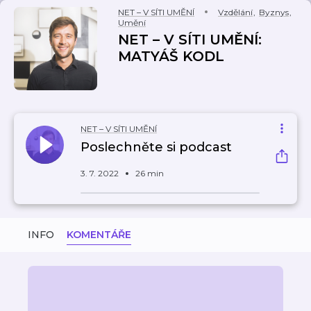
NET – V SÍTI UMĚNÍ
Vzdělání
,
Byznys
,
Umění
NET – V SÍTI UMĚNÍ:
MATYÁŠ KODL
NET – V SÍTI UMĚNÍ
Poslechněte si podcast
3. 7. 2022
26 min
INFO
KOMENTÁŘE