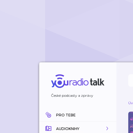
České podcasty a zprávy
Úv
PRO TEBE
AUDIOKNIHY