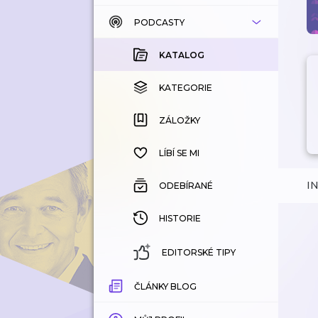
PODCASTY
KATALOG
KOUPENÉ
KATALOG
KATEGORIE
KATEGORIE
ZÁLOŽKY
ZÁLOŽKY
HISTORIE
LÍBÍ SE MI
I
ODEBÍRANÉ
HISTORIE
EDITORSKÉ TIPY
ČLÁNKY BLOG