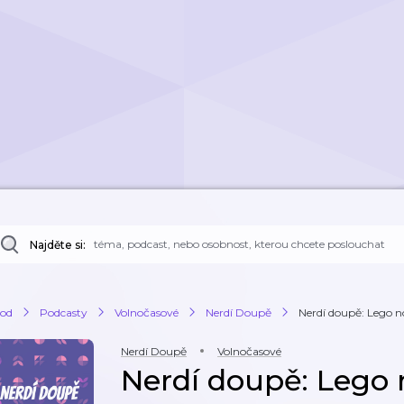
Najděte si:
od
Podcasty
Volnočasové
Nerdí Doupě
Nerdí doupě: Lego no
Nerdí Doupě
Volnočasové
Nerdí doupě: Lego 