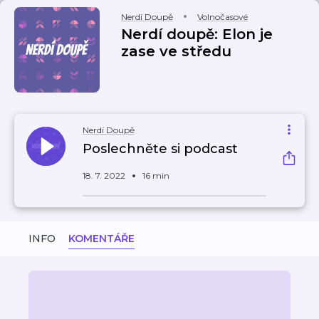
Nerdí Doupě
Volnočasové
Nerdí doupě: Elon je
zase ve středu
Nerdí Doupě
Poslechněte si podcast
18. 7. 2022
16 min
INFO
KOMENTÁŘE