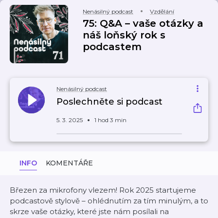
Nenásilný podcast
Vzdělání
75: Q&A – vaše otázky a
náš loňský rok s
podcastem
Nenásilný podcast
Poslechněte si podcast
5. 3. 2025
1 hod 3 min
INFO
KOMENTÁŘE
Březen za mikrofony vlezem! Rok 2025 startujeme
podcastově stylově – ohlédnutím za tím minulým, a to
skrze vaše otázky, které jste nám posílali na