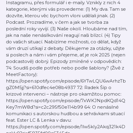
Instagramu, přes formulář i e-maily. Vznikly z nich 4
kategorie, kterými vás provedeme: (1) My dva. Tam se
dozvíte, kterou věc bychom vloni udělali jinak. (2)
Podcast. Prozradíme, v čem a jak se tvorba za
poslední roky vyvíjí. (3) Naše okolí. Hloubáme nad tím,
jak na naše nenásilkování reagují naši blízcí. (4) Tipy
do vašich situací. Nabízíme možnosti, co dělat, když
vám druzí utíkají z debaty. Děkujeme za otázky, užijte
si poslech a nám i vám přejeme, ať je rok 2025 (nejen
podcastově) dobrý. Epizody zmíněné v odpovědích:
74: Soudíš podle potřeb nebo podle šablony? (Živě z
MeetFactory):
https://open.spotify.com/episode/6YTwLQU6wArhzTb
gZ0M5jj?si=610dfec4e08b4937 72: Radek Šíp o
krizové intervenci – nástroje pro okamžitou pomoc:
https://open.spotify.com/episode/7xWKJNpdKQd14Q
Key7mW8d?si=c2c295f50e114b99 64: O nenásilné
komunikaci s autorskou hudbou a sehrávkami situací
feat. Ester LC & Lenka v davu:
https://open.spotify.com/episode/1lw5kIy2Akq321k4D