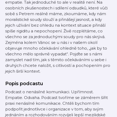
empatie. Tak jednoduché to ale v realitě není. Na
osobních zkušenostech i sdílení odsudků, které vůči
sobě s Petrem reálně máme, zkoumáme, kdy nám
moralistické soudy slouží a přinášejí jasnost, a kdy
jejich užívání bez ohledu na kontext situace přináší
spíše rigiditu a nepochopení. Živě rozplétáme, co
všechno se za jednoduchými soudy pro nás skrývá.
Zejména kolem Vánoc se u nás i v našem okolí
objevuje mnoho očekávání ohledně toho, „jak by to
všechno mělo správně vypadat“. Pojďte se s námi
zamyslet nad tím, jak s těmito očekáváními u sebe i
druhých chcete naložit, s citlivostí a pochopením pro
jejich širší kontext.
Popis podcastu
Podcast o nenásilné komunikaci. Upřímnost.
Empatie. Odvaha. Podcast tvoříme se záměrem šířit
praxi nenásilné komunikace. Chtěli bychom tím
podpořit jednotlivce i organizace v tom, aby svým
jednáním a rozhodováním rozvíjeli lepší mezilidské