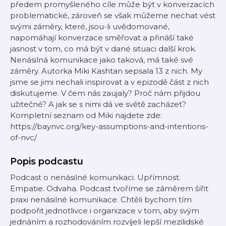
předem promyšleného cíle může být v konverzacích
problematické, zároveň se však můžeme nechat vést
svými záměry, které, jsou-li uvědomované,
napomáhají konverzace směřovat a přináší také
jasnost v tom, co má být v dané situaci další krok.
Nenásilná komunikace jako taková, má také své
záměry. Autorka Miki Kashtan sepsala 13 z nich. My
jsme se jimi nechali inspirovat a v epizodě část z nich
diskutujeme. V čem nás zaujaly? Proč nám přijdou
užitečné? A jak se s nimi dá ve světě zacházet?
Kompletní seznam od Miki najdete zde:
https://baynvc.org/key-assumptions-and-intentions-
of-nvc/
Popis podcastu
Podcast o nenásilné komunikaci. Upřímnost.
Empatie. Odvaha. Podcast tvoříme se záměrem šířit
praxi nenásilné komunikace. Chtěli bychom tím
podpořit jednotlivce i organizace v tom, aby svým
jednáním a rozhodováním rozvíjeli lepší mezilidské