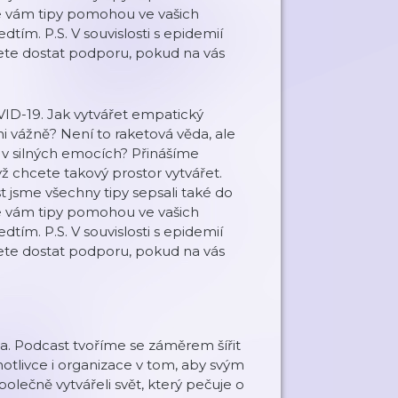
e vám tipy pomohou ve vašich
ím. P.S. V souvislosti s epidemií
žete dostat podporu, pokud na vás
VID-19. Jak vytvářet empatický
i vážně? Není to raketová věda, ale
e v silných emocích? Přinášíme
ž chcete takový prostor vytvářet.
 jsme všechny tipy sepsali také do
e vám tipy pomohou ve vašich
ím. P.S. V souvislosti s epidemií
žete dostat podporu, pokud na vás
. Podcast tvoříme se záměrem šířit
otlivce i organizace v tom, aby svým
olečně vytvářeli svět, který pečuje o