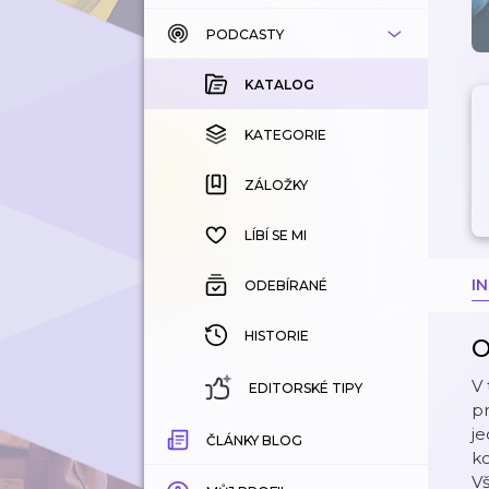
PODCASTY
KATALOG
KOUPENÉ
KATALOG
KATEGORIE
KATEGORIE
ZÁLOŽKY
ZÁLOŽKY
HISTORIE
LÍBÍ SE MI
I
ODEBÍRANÉ
HISTORIE
O
V 
EDITORSKÉ TIPY
pr
je
ČLÁNKY BLOG
ko
Vš