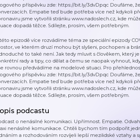
ogového příspěvku zde: https://bit.ly/3dvDpqc Doufáme, ž
nverzacích. Empatie teď bude potřeba více než kdykoli předt
ronaviru jsme vytvořili stránku www.nadoslech.cz, kde mů
tuace dopadá těžce. Sdílejte, prosím, všem potřebným.
této epizodě více rozvádíme téma ze speciální epizody CO
ostor, ve kterém druzí mohou být slyšeni, pochopeni a brán
dnoduché to také není. Jak tedy mluvit s člověkem, který j
nkrétní rady a tipy, co dělat a čemu se naopak vyhnout, kdy
e rovnou předvádíme na modelové situaci. Pro přehlednost
ogového příspěvku zde: https://bit.ly/3dvDpqc Doufáme, ž
nverzacích. Empatie teď bude potřeba více než kdykoli předt
ronaviru jsme vytvořili stránku www.nadoslech.cz, kde mů
tuace dopadá těžce. Sdílejte, prosím, všem potřebným.
opis podcastu
dcast o nenásilné komunikaci. Upřímnost. Empatie. Odvaha
axi nenásilné komunikace. Chtěli bychom tím podpořit jedn
dnáním a rozhodováním rozvíjeli lepší mezilidské vztahy a sp