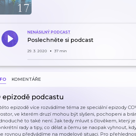
NENÁSILNÝ PODCAST
Poslechněte si podcast
29. 3. 2020
37 min
NFO
KOMENTÁŘE
 epizodě podcastu
této epizodě více rozvádíme téma ze speciální epizody CO
ostor, ve kterém druzí mohou být slyšeni, pochopeni a brán
dnoduché to také není. Jak tedy mluvit s člověkem, který j
nkrétní rady a tipy, co dělat a čemu se naopak vyhnout, kdy
e rovnou předvádíme na modelové situaci. Pro přehlednost