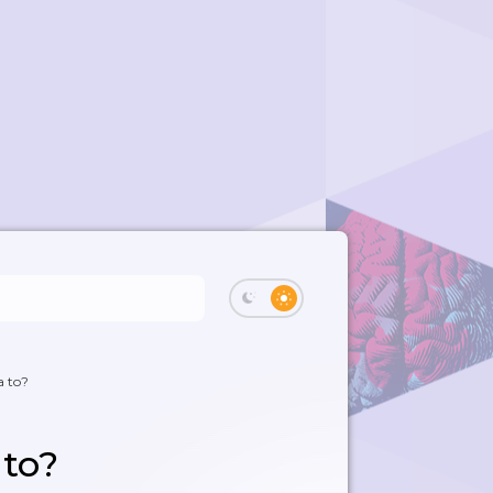
a to?
 to?