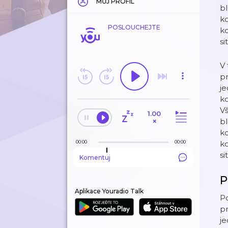
MŮJ PROFIL
bl
ko
POSLOUCHEJTE
ko
si
V 
pr
je
ko
Vš
1.00
×
bl
ko
00:00
00:00
ko
si
Komentuj
P
Aplikace Youradio Talk
Po
pr
je