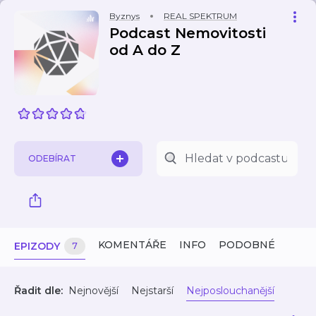
Byznys
REAL SPEKTRUM
Podcast Nemovitosti
od A do Z
ODEBÍRAT
KOMENTÁŘE
INFO
PODOBNÉ
EPIZODY
7
Řadit dle:
Nejnovější
Nejstarší
Nejposlouchanější