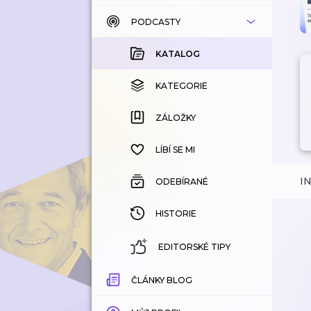
PODCASTY
KATALOG
KOUPENÉ
KATALOG
KATEGORIE
KATEGORIE
ZÁLOŽKY
ZÁLOŽKY
HISTORIE
LÍBÍ SE MI
I
ODEBÍRANÉ
HISTORIE
EDITORSKÉ TIPY
ČLÁNKY BLOG