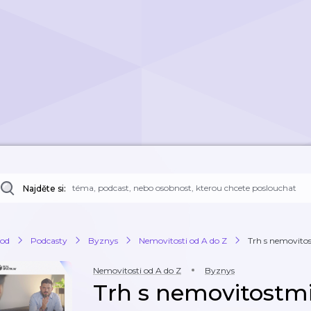
Najděte si:
od
Podcasty
Byznys
Nemovitosti od A do Z
Trh s nemovitos
Nemovitosti od A do Z
Byznys
Trh s nemovitostmi