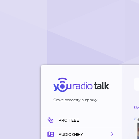
České podcasty a zprávy
Úv
PRO TEBE
AUDIOKNIHY