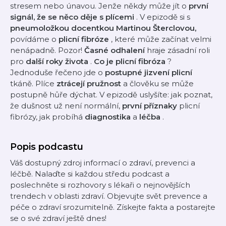
stresem nebo únavou. Jenže někdy může jít o
první
signál, že se něco děje s plícemi
. V epizodě si s
pneumoložkou docentkou Martinou Šterclovou,
povídáme o
plicní fibróze
, které může začínat velmi
nenápadně. Pozor!
Časné odhalení
hraje zásadní roli
pro
další roky života
.
Co je plicní fibróza
?
Jednoduše řečeno jde o
postupné jizvení plicní
tkáně. Plíce
ztrácejí pružnost
a člověku se může
postupně hůře dýchat. V epizodě uslyšíte: jak poznat,
že dušnost už není normální,
první příznaky
plicní
fibrózy, jak probíhá
diagnostika
a
léčba
.
Popis podcastu
Váš dostupný zdroj informací o zdraví, prevenci a
léčbě. Nalaďte si každou středu podcast a
poslechněte si rozhovory s lékaři o nejnovějších
trendech v oblasti zdraví. Objevujte svět prevence a
péče o zdraví srozumitelně. Získejte fakta a postarejte
se o své zdraví ještě dnes!