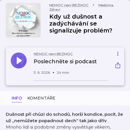
NEMOC není BEZMOC
Medicína
,
Zdraví
Kdy už dušnost a
zadýchávání se
signalizuje problém?
NEMOC není BEZMOC
Poslechněte si podcast
3. 6. 2026
24 min
INFO
KOMENTÁŘE
Dušnost při chůzi do schodů, horší kondice, pocit, že
už „nemůžete popadnout dech“ tak jako dřív
.
Mnoho lidí si podobné změny vysvětluje věkem,