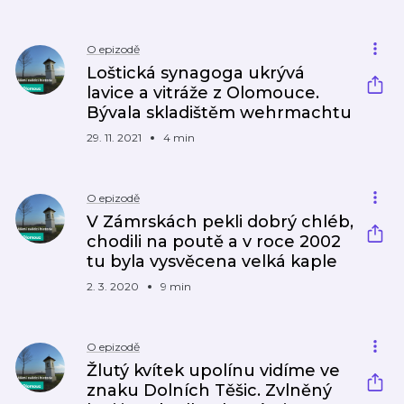
O epizodě
Loštická synagoga ukrývá
lavice a vitráže z Olomouce.
Bývala skladištěm wehrmachtu
29. 11. 2021
4 min
O epizodě
V Zámrskách pekli dobrý chléb,
chodili na poutě a v roce 2002
tu byla vysvěcena velká kaple
2. 3. 2020
9 min
O epizodě
Žlutý kvítek upolínu vidíme ve
znaku Dolních Těšic. Zvlněný