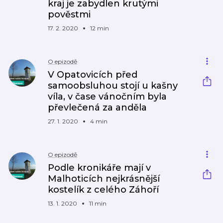
kraj je zabydlen krutými
pověstmi
17. 2. 2020
12 min
O epizodě
V Opatovicích před
samoobsluhou stojí u kašny
víla, v čase vánočním byla
převlečená za anděla
27. 1. 2020
4 min
O epizodě
Podle kronikáře mají v
Malhoticích nejkrásnější
kostelík z celého Záhoří
13. 1. 2020
11 min