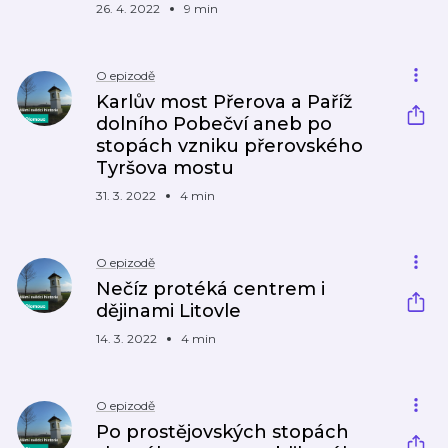
26. 4. 2022
9 min
O epizodě
Karlův most Přerova a Paříž
dolního Pobečví aneb po
stopách vzniku přerovského
Tyršova mostu
31. 3. 2022
4 min
O epizodě
Nečíz protéká centrem i
dějinami Litovle
14. 3. 2022
4 min
O epizodě
Po prostějovských stopách