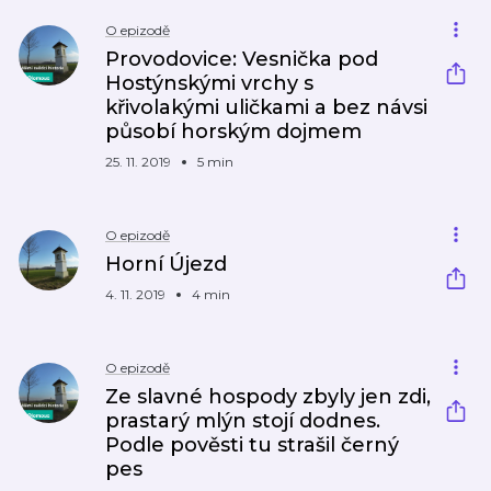
O epizodě
Provodovice: Vesnička pod
Hostýnskými vrchy s
křivolakými uličkami a bez návsi
působí horským dojmem
25. 11. 2019
5 min
O epizodě
Horní Újezd
4. 11. 2019
4 min
O epizodě
Ze slavné hospody zbyly jen zdi,
prastarý mlýn stojí dodnes.
Podle pověsti tu strašil černý
pes