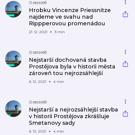
O epizodě
Hrobku Vincenze Priessnitze
najdeme ve svahu nad
Rippperovou promenádou
21. 12. 2021
3 min
O epizodě
Nejstarší dochovaná stavba
Prostějova byla v historii města
zároveň tou nejrozsáhlejší
6. 12. 2021
4 min
O epizodě
Nejstarší a nejrozsáhlejší stavba
v historii Prostějova zkrášluje
Smetanovy sady
6. 12. 2021
4 min