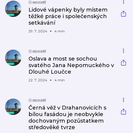
O epizodě
Lidové vápenky byly místem
těžké práce i společenských
setkávání
29. 7. 2024
4 min
O epizodě
Oslava a most se sochou
svatého Jana Nepomuckého v
Dlouhé Loučce
22. 7. 2024
4 min
O epizodě
Černá věž v Drahanovicích s
bílou fasádou je neobvykle
dochovaným pozůstatkem
středověké tvrze