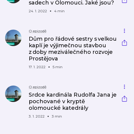
sadech v Olomouci. Jaké jsou?
24. 1. 2022
4 min
O epizodě
Dům pro řádové sestry s velkou
kaplí je výjimečnou stavbou
z doby meziválečného rozvoje
Prostějova
17. 1. 2022
5 min
O epizodě
Srdce kardinála Rudolfa Jana je
pochované v kryptě
olomoucké katedrály
3. 1. 2022
3 min