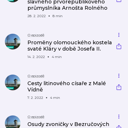
slavného prvorepublikového
průmyslníka Arnošta Rolného
28. 2. 2022
8 min
O epizodě
Proměny olomouckého kostela
svaté Kláry v době Josefa II.
14. 2. 2022
4 min
O epizodě
Cesty litinového císaře z Malé
Vídně
7. 2. 2022
4 min
O epizodě
Osudy zvoničky v Bezručových