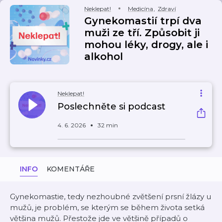
Neklepat!
Medicína
,
Zdraví
Gynekomastií trpí dva
muži ze tří. Způsobit ji
mohou léky, drogy, ale i
alkohol
Neklepat!
Poslechněte si podcast
4. 6. 2026
32 min
INFO
KOMENTÁŘE
Gynekomastie, tedy nezhoubné zvětšení prsní žlázy u
mužů, je problém, se kterým se během života setká
většina mužů. Přestože jde ve většině případů o