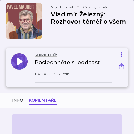
Nejezte blbě!
Gastro
,
Umění
Vladimír Železný:
Rozhovor téměř o všem
Nejezte blbě!
Poslechněte si podcast
1. 6. 2022
55 min
INFO
KOMENTÁŘE