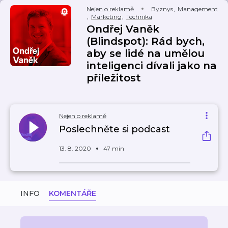
Nejen o reklamě
Byznys
,
Management
,
Marketing
,
Technika
Ondřej Vaněk
(Blindspot): Rád bych,
aby se lidé na umělou
inteligenci dívali jako na
příležitost
Nejen o reklamě
Poslechněte si podcast
13. 8. 2020
47 min
INFO
KOMENTÁŘE