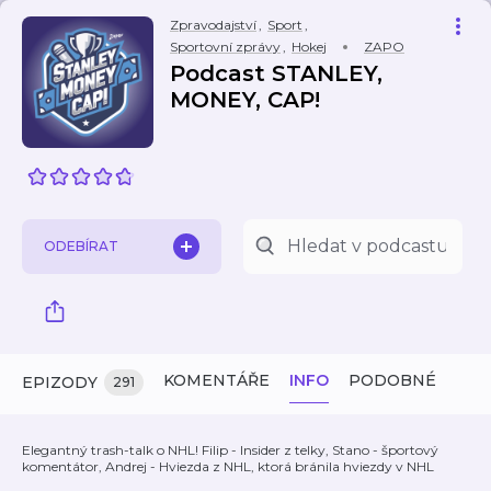
Zpravodajství
,
Sport
,
Sportovní zprávy
,
Hokej
ZAPO
Podcast STANLEY,
MONEY, CAP!
ODEBÍRAT
KOMENTÁŘE
INFO
PODOBNÉ
EPIZODY
291
Elegantný trash-talk o NHL! Filip - Insider z telky, Stano - športový
komentátor, Andrej - Hviezda z NHL, ktorá bránila hviezdy v NHL