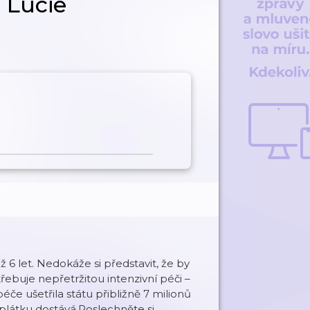
. Lucie
6 let. Nedokáže si představit, že by
řebuje nepřetržitou intenzivní péči –
če ušetřila státu přibližně 7 milionů
oplátku dostává.Poslechněte si