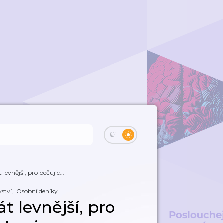
levnější, pro pečujíc...
ství
,
Osobní deníky
t levnější, pro