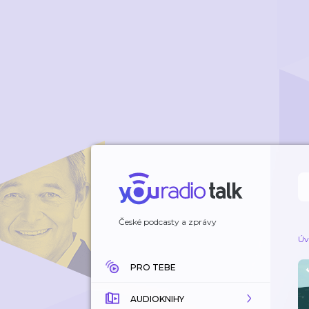
České podcasty a zprávy
Úv
PRO TEBE
AUDIOKNIHY