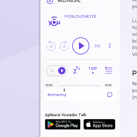
MŮJ PROFIL
po
POSLOUCHEJTE
Lu
ho
od
ko
Po
V
1.00
P
×
Ne
00:00
00:00
po
Komentuj
(n
Aplikace Youradio Talk