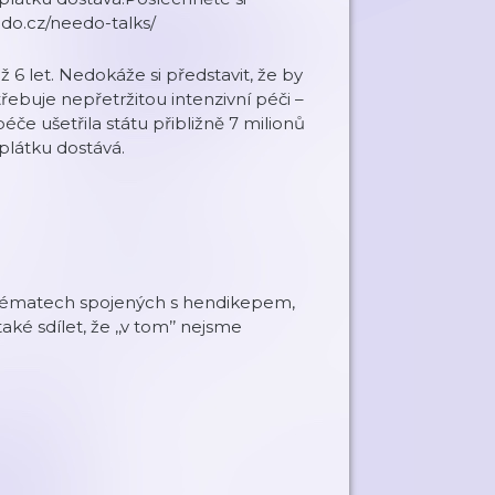
edo.cz/needo-talks/
6 let. Nedokáže si představit, že by
řebuje nepřetržitou intenzivní péči –
če ušetřila státu přibližně 7 milionů
oplátku dostává.
h tématech spojených s hendikepem,
ké sdílet, že ‚‚v tom’’ nejsme