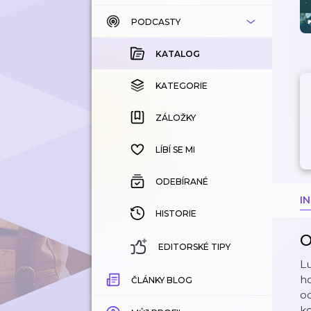
PODCASTY
KATALOG
KOUPENÉ
KATALOG
KATEGORIE
KATEGORIE
ZÁLOŽKY
ZÁLOŽKY
HISTORIE
LÍBÍ SE MI
ODEBÍRANÉ
I
HISTORIE
O
EDITORSKÉ TIPY
Lu
ho
ČLÁNKY BLOG
od
ko