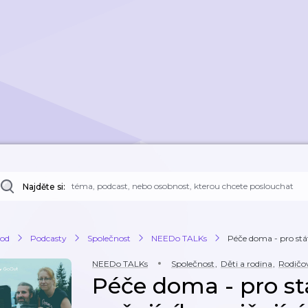
Najděte si:
od
Podcasty
Společnost
NEEDo TALKs
Péče doma - pro stát 
NEEDo TALKs
Společnost
,
Děti a rodina
,
Rodičov
Péče doma - pro stá