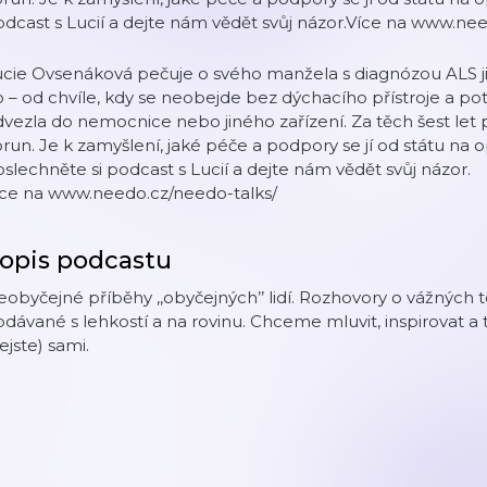
dcast s Lucií a dejte nám vědět svůj názor.Více na www.ne
cie Ovsenáková pečuje o svého manžela s diagnózou ALS již 
 – od chvíle, kdy se neobejde bez dýchacího přístroje a pot
vezla do nemocnice nebo jiného zařízení. Za těch šest let pé
run. Je k zamyšlení, jaké péče a podpory se jí od státu na 
slechněte si podcast s Lucií a dejte nám vědět svůj názor.
íce na www.needo.cz/needo-talks/
opis podcastu
obyčejné příběhy ‚‚obyčejných’’ lidí. Rozhovory o vážnýc
dávané s lehkostí a na rovinu. Chceme mluvit, inspirovat a ta
ejste) sami.