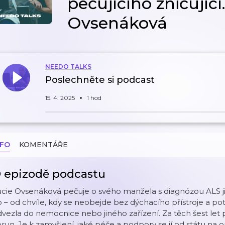
pečujícího zničující
Ovsenáková
NEEDO TALKS
Poslechněte si podcast
15. 4. 2025
1 hod
NFO
KOMENTÁŘE
 epizodě podcastu
cie Ovsenáková pečuje o svého manžela s diagnózou ALS již 
 – od chvíle, kdy se neobejde bez dýchacího přístroje a pot
vezla do nemocnice nebo jiného zařízení. Za těch šest let pé
run. Je k zamyšlení, jaké péče a podpory se jí od státu na 