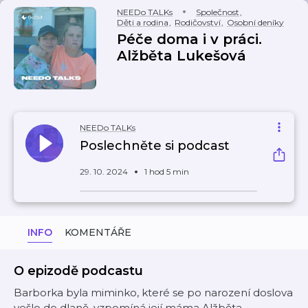
NEEDo TALKs
Společnost
,
Děti a rodina
,
Rodičovství
,
Osobní deníky
Péče doma i v práci.
Alžběta Lukešová
NEEDo TALKs
Poslechněte si podcast
29. 10. 2024
1 hod 5 min
INFO
KOMENTÁŘE
O epizodě podcastu
Barborka byla miminko, které se po narození doslova
vešlo do dlaně, vzpomíná její máma Alžběta