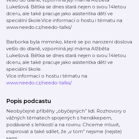
Lukešová. Bětka se dnes stará nejen o svou 14letou
dceru, ale také pracuje jako asistentka dětí ve
speciální škole.Více informací o hostu i tématu na
www.needo.cz/needo-talks/
Barborka byla miminko, které se po narození doslova
vešlo do dlaně, vzpomíná její máma Alžběta
Lukešová. Bětka se dnes stará nejen o svou 14letou
dceru, ale také pracuje jako asistentka dětí ve
speciální škole.
Více informací o hostu i tématu na
www.needo.cz/needo-talks/
Popis podcastu
Neobyčejné příběhy ‚‚obyčejných’’ lidí. Rozhovory o
vážných tématech spojených s hendikepem,
podávané s lehkostí a na rovinu. Chceme mluvit,
inspirovat a také sdílet, že ‚‚v tom’’ nejsme (nejste)
sami.