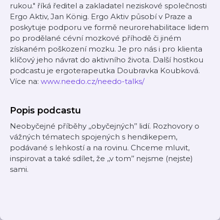
rukou." říká ředitel a zakladatel neziskové společnosti
Ergo Aktiv, Jan König. Ergo Aktiv působí v Praze a
poskytuje podporu ve formě neurorehabilitace lidem
po prodělané cévní mozkové příhodě či jiném
získaném poškození mozku. Je pro nás i pro klienta
klíčový jeho návrat do aktivního života. Další hostkou
podcastu je ergoterapeutka Doubravka Koubková.
Více na:
www.needo.cz/needo-talks/
Popis podcastu
Neobyčejné příběhy ‚‚obyčejných’’ lidí. Rozhovory o
vážných tématech spojených s hendikepem,
podávané s lehkostí a na rovinu. Chceme mluvit,
inspirovat a také sdílet, že ‚‚v tom’’ nejsme (nejste)
sami.