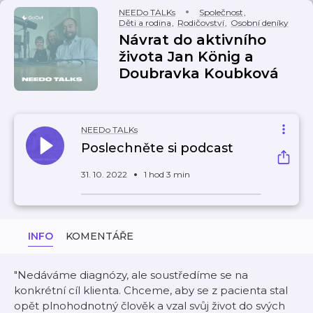
NEEDo TALKs
Společnost
,
Děti a rodina
,
Rodičovství
,
Osobní deníky
Návrat do aktivního
života Jan König a
Doubravka Koubková
NEEDo TALKs
Poslechněte si podcast
31. 10. 2022
1 hod 3 min
INFO
KOMENTÁŘE
"Nedáváme diagnózy, ale soustředíme se na
konkrétní cíl klienta. Chceme, aby se z pacienta stal
opět plnohodnotný člověk a vzal svůj život do svých