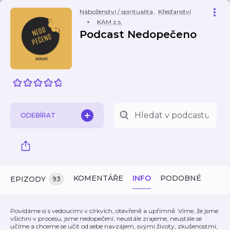
Náboženství / spiritualita
,
Křesťanství
KAM z.s.
Podcast Nedopečeno
ODEBÍRAT
KOMENTÁŘE
INFO
PODOBNÉ
EPIZODY
93
Povídáme si s vedoucími v církvích, otevřeně a upřímně. Víme, že jsme
všichni v procesu, jsme nedopečení, neustále zrajeme, neustále se
učíme a chceme se učit od sebe navzájem, svými životy, zkušenostmi,