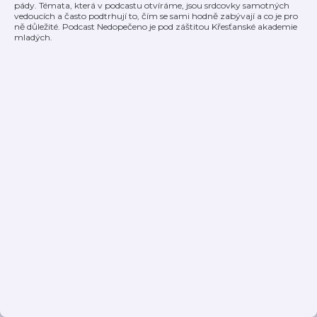
pády. Témata, která v podcastu otvíráme, jsou srdcovky samotných
vedoucích a často podtrhují to, čím se sami hodně zabývají a co je pro
ně důležité. Podcast Nedopečeno je pod záštitou Křesťanské akademie
mladých.