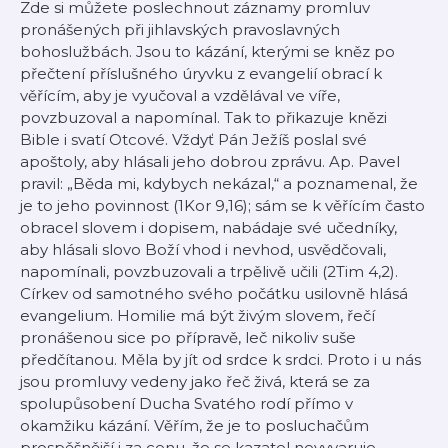
Zde si můžete poslechnout záznamy promluv
pronášených při jihlavských pravoslavných
bohoslužbách. Jsou to kázání, kterými se kněz po
přečtení příslušného úryvku z evangelií obrací k
věřícím, aby je vyučoval a vzdělával ve víře,
povzbuzoval a napomínal. Tak to přikazuje knězi
Bible i svatí Otcové. Vždyť Pán Ježíš poslal své
apoštoly, aby hlásali jeho dobrou zprávu. Ap. Pavel
pravil: „Běda mi, kdybych nekázal,“ a poznamenal, že
je to jeho povinnost (1Kor 9,16); sám se k věřícím často
obracel slovem i dopisem, nabádaje své učedníky,
aby hlásali slovo Boží vhod i nevhod, usvědčovali,
napomínali, povzbuzovali a trpělivě učili (2Tim 4,2).
Církev od samotného svého počátku usilovně hlásá
evangelium. Homilie má být živým slovem, řečí
pronášenou sice po přípravě, leč nikoliv suše
předčítanou. Měla by jít od srdce k srdci. Proto i u nás
jsou promluvy vedeny jako řeč živá, která se za
spolupůsobení Ducha Svatého rodí přímo v
okamžiku kázání. Věřím, že je to posluchačům
prospěšnější i za cenu, že se kazatel nevyvaruje