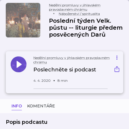
Nedělní promluvy v jihlavském
pravoslavném chrámu
Náboženství / spiritualita
Poslední týden Velk.
půstu -- liturgie předem
posvěcených Darů
Nedělní promluvy v jihlavském pravoslavném
chrámu
Poslechněte si podcast
4. 4. 2020
8 min
INFO
KOMENTÁŘE
Popis podcastu