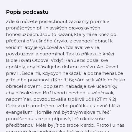
Popis podcastu
Zde si můžete poslechnout záznamy promluv
pronášených při jihlavských pravoslavných
bohoslužbách. Jsou to kázání, kterými se kněz po
přečtení příslušného úryvku z evangelií obrací k
věřícím, aby je vyučoval a vzdělával ve víře,
povzbuzoval a napomínal. Tak to přikazuje knězi
Bible i svatí Otcové. Vždyť Pán Ježíš poslal své
apoštoly, aby hlásali jeho dobrou zprávu. Ap. Pavel
pravil: „Běda mi, kdybych nekázal,“ a poznamenal, že
je to jeho povinnost (1Kor 9,16); sám se k věřícím často
obracel slovem i dopisem, nabádaje své učedníky,
aby hlásali slovo Boží vhod i nevhod, usvědčovali,
napomínali, povzbuzovali a trpělivě učili (2Tim 4,2).
Církev od samotného svého počátku usilovně hlásá
evangelium. Homilie má být živým slovem, řečí
pronášenou sice po přípravě, leč nikoliv suše
předčítanou. Měla by jít od srdce k srdci. Proto i u nás
jsou promluvy vedeny jako řeč živá, která se za