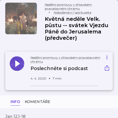
Nedělní promluvy v jihlavském
pravoslavném chrámu
Náboženství / spiritualita
Květná neděle Velk.
půstu -- svátek Vjezdu
Páně do Jerusalema
(předvečer)
Nedělní promluvy v jihlavském pravoslavném
chrámu
Poslechněte si podcast
4. 4. 2020
7 min
INFO
KOMENTÁŘE
Jan 12,1-18