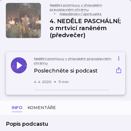
Nedělní promluvy v jihlavském
pravoslavném chrámu
Náboženství / spiritualita
4. NEDĚLE PASCHÁLNÍ;
o mrtvicí raněném
(předvečer)
Nedělní promluvy v jihlavském pravoslavném
chrámu
Poslechněte si podcast
4. 4. 2020
11 min
INFO
KOMENTÁŘE
Popis podcastu