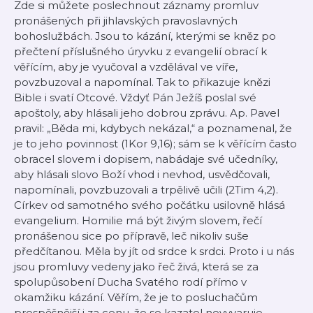
Zde si můžete poslechnout záznamy promluv
pronášených při jihlavských pravoslavných
bohoslužbách. Jsou to kázání, kterými se kněz po
přečtení příslušného úryvku z evangelií obrací k
věřícím, aby je vyučoval a vzdělával ve víře,
povzbuzoval a napomínal. Tak to přikazuje knězi
Bible i svatí Otcové. Vždyť Pán Ježíš poslal své
apoštoly, aby hlásali jeho dobrou zprávu. Ap. Pavel
pravil: „Běda mi, kdybych nekázal,“ a poznamenal, že
je to jeho povinnost (1Kor 9,16); sám se k věřícím často
obracel slovem i dopisem, nabádaje své učedníky,
aby hlásali slovo Boží vhod i nevhod, usvědčovali,
napomínali, povzbuzovali a trpělivě učili (2Tim 4,2).
Církev od samotného svého počátku usilovně hlásá
evangelium. Homilie má být živým slovem, řečí
pronášenou sice po přípravě, leč nikoliv suše
předčítanou. Měla by jít od srdce k srdci. Proto i u nás
jsou promluvy vedeny jako řeč živá, která se za
spolupůsobení Ducha Svatého rodí přímo v
okamžiku kázání. Věřím, že je to posluchačům
prospěšnější i za cenu, že se kazatel nevyvaruje