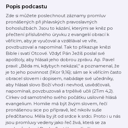
Popis podcastu
Zde si můžete poslechnout záznamy promluv
pronášených při jihlavských pravoslavných
bohoslužbách. Jsou to kázání, kterými se kněz po
přečtení příslušného úryvku z evangelií obrací k
věřícím, aby je vyučoval a vzdělával ve víře,
povzbuzoval a napomínal. Tak to přikazuje knězi
Bible i svatí Otcové. Vždyť Pán Ježíš poslal své
apoštoly, aby hlásali jeho dobrou zprávu. Ap. Pavel
pravil: „Běda mi, kdybych nekázal,“ a poznamenal, že
je to jeho povinnost (1Kor 9,16); sám se k věřícím často
obracel slovem i dopisem, nabádaje své učedníky,
aby hlásali slovo Boží vhod i nevhod, usvědčovali,
napomínali, povzbuzovali a trpělivě učili (2Tim 4,2).
Církev od samotného svého počátku usilovně hlásá
evangelium. Homilie má být živým slovem, řečí
pronášenou sice po přípravě, leč nikoliv suše
předčítanou. Měla by jít od srdce k srdci. Proto i u nás
jsou promluvy vedeny jako řeč živá, která se za