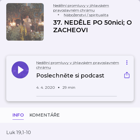
Nedělní promluvy v jihlavském
pravoslavném chrámu
Náboženství / spiritualita
37. NEDĚLE PO 50nici; O
ZACHEOVI
Nedělní promluvy v jihlavském pravoslavném
chrámu
Poslechněte si podcast
4. 4. 2020
29 min
INFO
KOMENTÁŘE
Luk 19,1-10