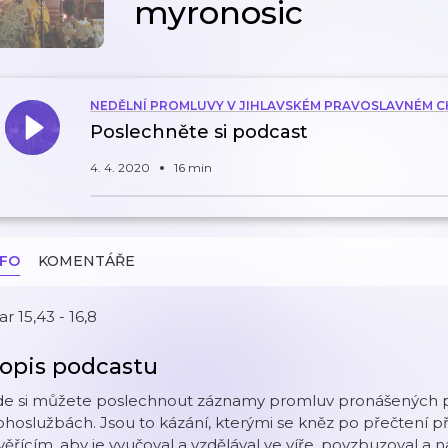
myronosic
NEDĚLNÍ PROMLUVY V JIHLAVSKÉM PRAVOSLAVNÉM 
Poslechněte si podcast
4. 4. 2020
16 min
NFO
KOMENTÁŘE
r 15,43 - 16,8
opis podcastu
de si můžete poslechnout záznamy promluv pronášených při
hoslužbách. Jsou to kázání, kterými se kněz po přečtení př
věřícím, aby je vyučoval a vzdělával ve víře, povzbuzoval a 