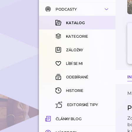
PODCASTY
KATALOG
KOUPENÉ
KATALOG
KATEGORIE
KATEGORIE
ZÁLOŽKY
ZÁLOŽKY
HISTORIE
LÍBÍ SE MI
I
ODEBÍRANÉ
HISTORIE
Ma
EDITORSKÉ TIPY
P
Z
ČLÁNKY BLOG
bo
k 