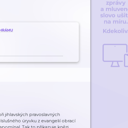
CHRÁMU
 jihlavských pravoslavných
íslušného úryvku z evangelií obrací
napomínal. Tak to přikazuje knězi