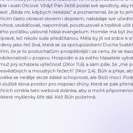
ble i svatí Otcové. Vždyť Pán Ježíš poslal své apoštoly, aby 
avil: „Běda mi, kdybych nekázal,“ a poznamenal, že je to jeh
řícím často obracel slovem i dopisem, nabádaje své učedníky
vhod, usvědčovali, napomínali, povzbuzovali a trpělivě učil
ého počátku usilovně hlásá evangelium. Homilie má být ži
ípravě, leč nikoliv suše předčítanou. Měla by jít od srdce k s
deny jako řeč živá, která se za spolupůsobení Ducha Svaté
řím, že je to posluchačům prospěšnější i za cenu, že se kaza
dokonalostí v projevu. Hospodin si za svého hlasatele vybra
muž prý scházela výřečnost (2Kor 11,6) a sám píše, že „mé p
esvědčivých a moudrých řečech“ (1Kor 2,4). Bůh si přeje, aby
ověka se neděje skrze lidské schopnosti, ale Boží mocí. Pod
i službě slova prostor pro inspiraci shůry, která se pak přená
řících vznikla tato webová stránka, aby si mohli připomeno
které myšlenky šířit dál. Kéž Bůh požehná.