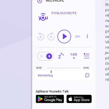
MŮJ PROFIL
Bi
pr
POSLOUCHEJTE
vě
ne
sv
př
ve
Vě
ne
je
1.00
×
př
čl
00:00
00:00
př
vě
Komentuj
ně
Aplikace Youradio Talk