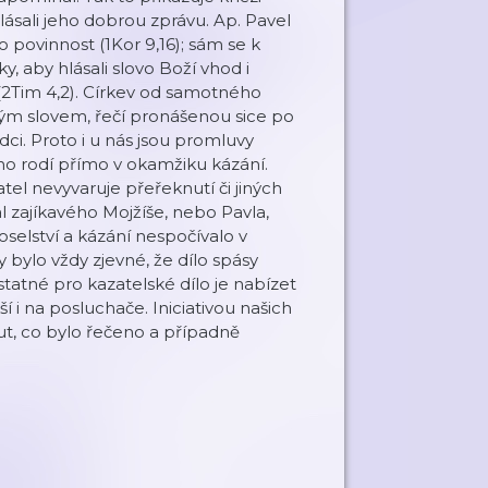
hlásali jeho dobrou zprávu. Ap. Pavel
o povinnost (1Kor 9,16); sám se k
, aby hlásali slovo Boží vhod i
i (2Tim 4,2). Církev od samotného
vým slovem, řečí pronášenou sice po
rdci. Proto i u nás jsou promluvy
ho rodí přímo v okamžiku kázání.
tel nevyvaruje přeřeknutí či jiných
l zajíkavého Mojžíše, nebo Pavla,
oselství a kázání nespočívalo v
 bylo vždy zjevné, že dílo spásy
statné pro kazatelské dílo je nabízet
ší i na posluchače. Iniciativou našich
ut, co bylo řečeno a případně