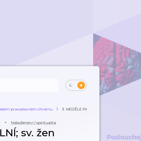
avském pravoslavném chrámu
3. NEDĚLE PASCHÁLNÍ; sv. žen myronosic
u
Náboženství / spiritualita
Í; sv. žen