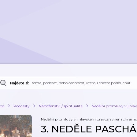
Najděte si:
od
Podcasty
Náboženství / spiritualita
Nedělní promluvy v jihl
Nedělní promluvy v jihlavském pravoslavném chrám
3. NEDĚLE PASCHÁLN