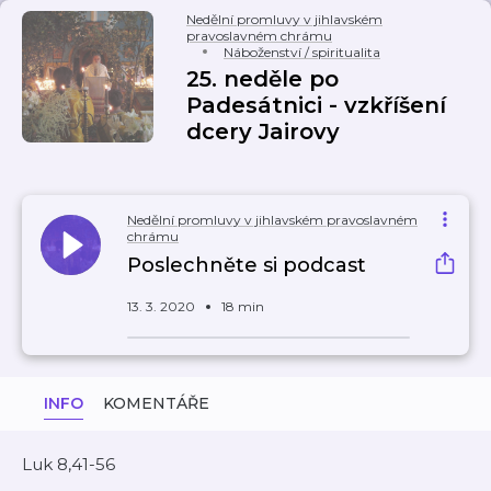
Nedělní promluvy v jihlavském
pravoslavném chrámu
Náboženství / spiritualita
25. neděle po
Padesátnici - vzkříšení
dcery Jairovy
Nedělní promluvy v jihlavském pravoslavném
chrámu
Poslechněte si podcast
13. 3. 2020
18 min
INFO
KOMENTÁŘE
Luk 8,41-56