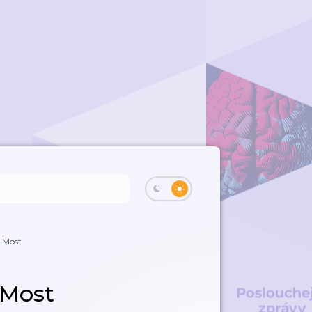
: Most
 Most