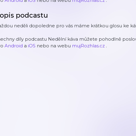
ro
Android
a
iOS
nebo na webu
mujRozhlas.cz
.
opis podcastu
aždou neděli dopoledne pro vás máme krátkou glosu ke káv
šechny díly podcastu Nedělní káva můžete pohodlně poslou
ro
Android
a
iOS
nebo na webu
mujRozhlas.cz
.