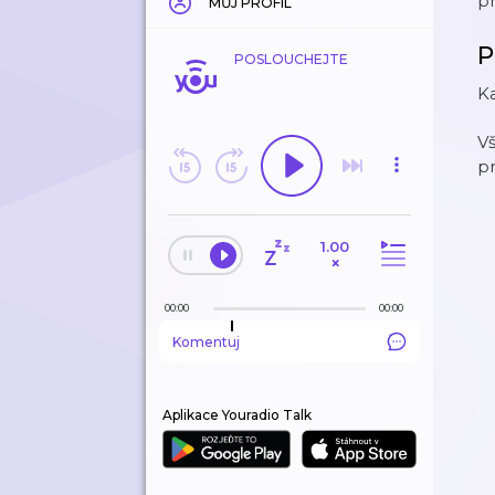
p
MŮJ PROFIL
P
POSLOUCHEJTE
K
V
p
1.00
×
00:00
00:00
Komentuj
Aplikace Youradio Talk