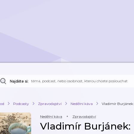
Najděte si:
od
Podcasty
Zpravodajství
Nedělní káva
Vladimír Burjánek
Nedělní káva
Zpravodajství
Vladimír Burjánek: