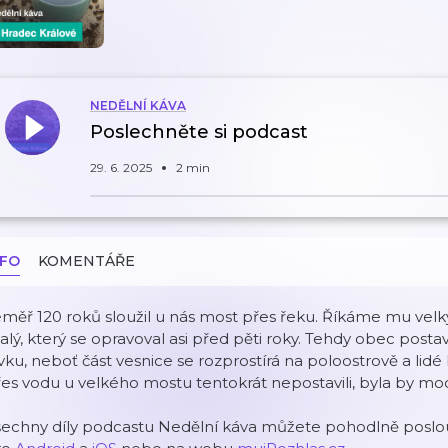
NEDĚLNÍ KÁVA
Poslechněte si podcast
29. 6. 2025
2 min
NFO
KOMENTÁŘE
měř 120 roků sloužil u nás most přes řeku. Říkáme mu velký
lý, který se opravoval asi před pěti roky. Tehdy obec post
vku, neboť část vesnice se rozprostírá na poloostrově a lidé 
es vodu u velkého mostu tentokrát nepostavili, byla by mo
šechny díly podcastu Nedělní káva můžete pohodlně poslou