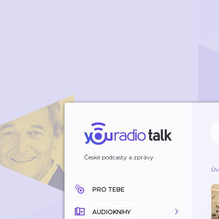
České podcasty a zprávy
Úv
PRO TEBE
AUDIOKNIHY