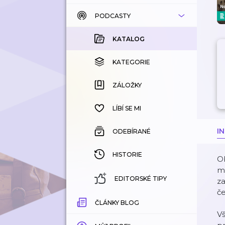
PODCASTY
KATALOG
KOUPENÉ
KATALOG
KATEGORIE
KATEGORIE
ZÁLOŽKY
ZÁLOŽKY
HISTORIE
LÍBÍ SE MI
I
ODEBÍRANÉ
HISTORIE
O
ml
EDITORSKÉ TIPY
z
če
ČLÁNKY BLOG
V