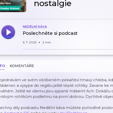
nostalgie
NEDĚLNÍ KÁVA
Poslechněte si podcast
6. 7. 2025
2 min
NFO
KOMENTÁŘE
bjednávám ve svém oblíbeném pekařství tmavý chleba, kdy
ádenec a vysype do regálu ještě teplé rohlíky. Zavane ke 
aváhám. Ještě ke všemu jsou sypané mákem! Ach. Dokážu 
rstvým rohlíkům podlehnu na první dobrou. Dychtivě objed
šechny díly podcastu Nedělní káva můžete pohodlně poslou