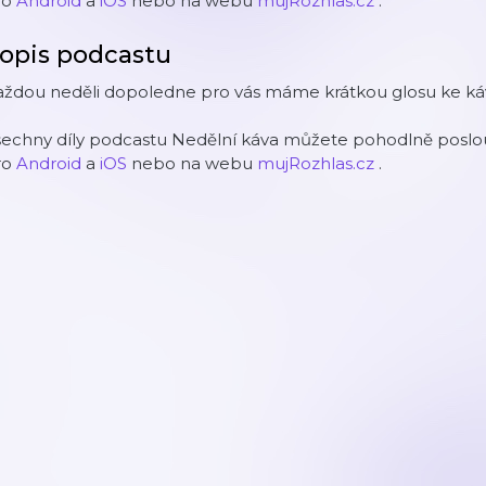
ro
Android
a
iOS
nebo na webu
mujRozhlas.cz
.
opis podcastu
aždou neděli dopoledne pro vás máme krátkou glosu ke káv
šechny díly podcastu Nedělní káva můžete pohodlně poslou
ro
Android
a
iOS
nebo na webu
mujRozhlas.cz
.