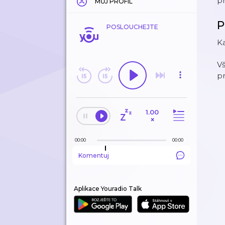
p
MŮJ PROFIL
P
POSLOUCHEJTE
K
V
p
1.00
×
00:00
00:00
Komentuj
Aplikace Youradio Talk