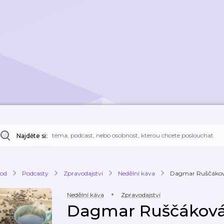
Najděte si:
od
Podcasty
Zpravodajství
Nedělní káva
Dagmar Ruščáková
Nedělní káva
Zpravodajství
Dagmar Ruščáková