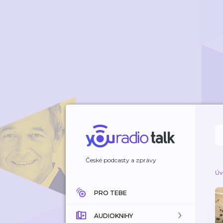
České podcasty a zprávy
Úv
PRO TEBE
AUDIOKNIHY