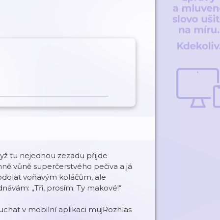
ž tu nejednou zezadu přijde
mně vůně superčerstvého pečiva a já
odolat voňavým koláčům, ale
návám: „Tři, prosím. Ty makové!“
chat v mobilní aplikaci mujRozhlas