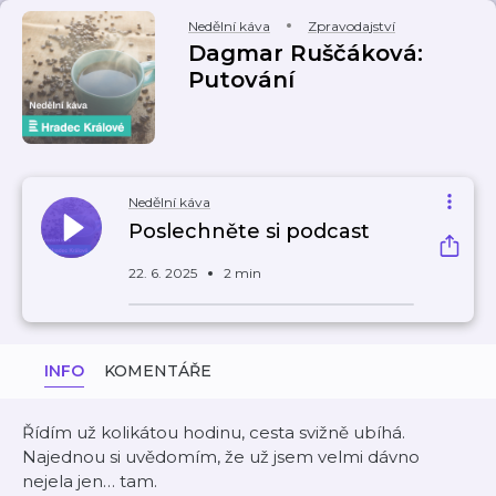
Nedělní káva
Zpravodajství
Dagmar Ruščáková:
Putování
Nedělní káva
Poslechněte si podcast
22. 6. 2025
2 min
INFO
KOMENTÁŘE
Řídím už kolikátou hodinu, cesta svižně ubíhá.
Najednou si uvědomím, že už jsem velmi dávno
nejela jen… tam.