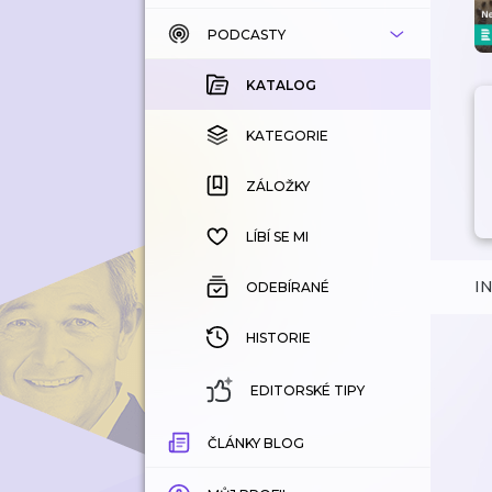
PODCASTY
KATALOG
KOUPENÉ
KATALOG
KATEGORIE
KATEGORIE
ZÁLOŽKY
ZÁLOŽKY
HISTORIE
LÍBÍ SE MI
I
ODEBÍRANÉ
HISTORIE
EDITORSKÉ TIPY
ČLÁNKY BLOG