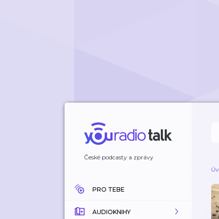
České podcasty a zprávy
Úv
PRO TEBE
AUDIOKNIHY