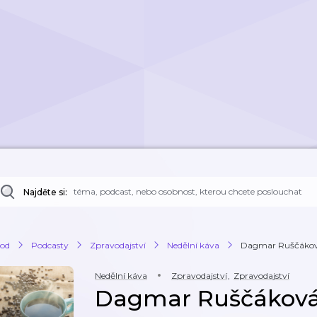
Najděte si:
od
Podcasty
Zpravodajství
Nedělní káva
Dagmar Ruščáková:
Nedělní káva
Zpravodajství
,
Zpravodajství
Dagmar Ruščáková: