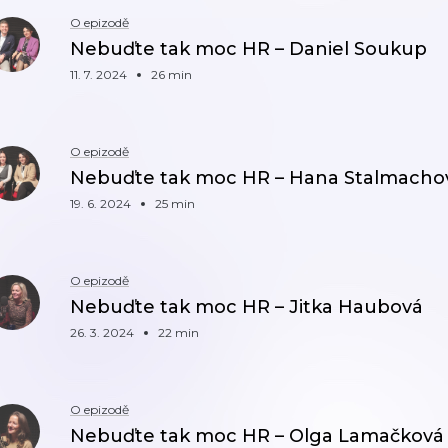
O epizodě
Nebuďte tak moc HR – Daniel Soukup
11. 7. 2024
26 min
O epizodě
Nebuďte tak moc HR – Hana Stalmacho
19. 6. 2024
25 min
O epizodě
Nebuďte tak moc HR – Jitka Haubová
26. 3. 2024
22 min
O epizodě
Nebuďte tak moc HR – Olga Lamačková