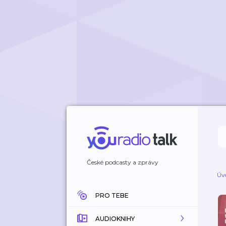
České podcasty a zprávy
Úv
PRO TEBE
AUDIOKNIHY