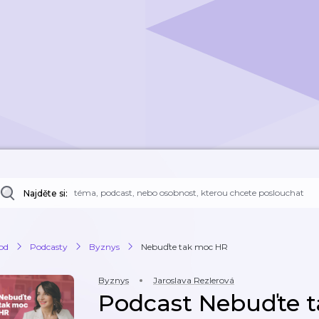
Najděte si:
od
Podcasty
Byznys
Nebuďte tak moc HR
Byznys
Jaroslava Rezlerová
Podcast Nebuďte 