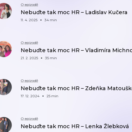
O epizodě
Nebuďte tak moc HR – Ladislav Kučera
11. 4. 2025
34 min
O epizodě
Nebuďte tak moc HR – Vladimíra Michno
21. 2. 2025
35 min
O epizodě
Nebuďte tak moc HR – Zdeňka Matoušk
17. 12. 2024
25 min
O epizodě
Nebuďte tak moc HR – Lenka Žlebková