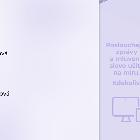
vá
ová