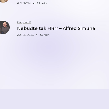
6. 2. 2024
22 min
O epizodě
Nebuďte tak HRrr – Alfred Simuna
20. 12. 2023
33 min
ZPĚT