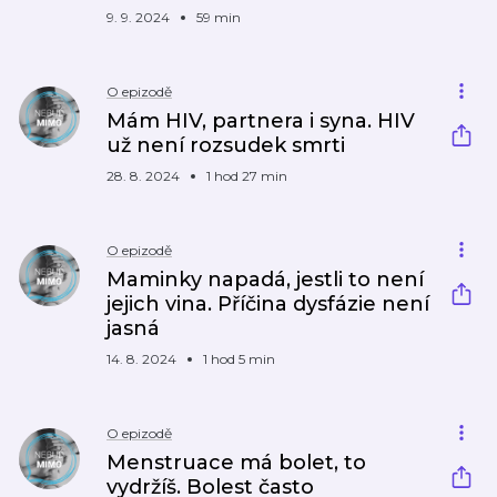
9. 9. 2024
59 min
O epizodě
Mám HIV, partnera i syna. HIV
už není rozsudek smrti
28. 8. 2024
1 hod 27 min
O epizodě
Maminky napadá, jestli to není
jejich vina. Příčina dysfázie není
jasná
14. 8. 2024
1 hod 5 min
O epizodě
Menstruace má bolet, to
vydržíš. Bolest často