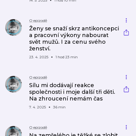
14. 5. 2025
1 hod 10 min
O epizodě
Ženy se snaží skrz antikoncepci
a pracovní výkony nabourat
svět mužů. I za cenu svého
ženství.
23. 4. 2025
1 hod 23 min
O epizodě
Sílu mi dodávají reakce
společnosti i moje další tři děti.
Na zhroucení nemám čas
7. 4. 2025
36 min
O epizodě
Na zemřelého je těžké se zlobit.