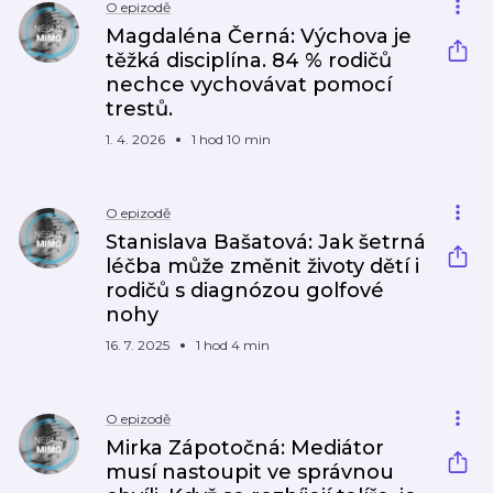
O epizodě
Magdaléna Černá: Výchova je
těžká disciplína. 84 % rodičů
nechce vychovávat pomocí
trestů.
1. 4. 2026
1 hod 10 min
O epizodě
Stanislava Bašatová: Jak šetrná
léčba může změnit životy dětí i
rodičů s diagnózou golfové
nohy
16. 7. 2025
1 hod 4 min
O epizodě
Mirka Zápotočná: Mediátor
musí nastoupit ve správnou