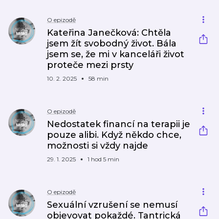
O epizodě
Kateřina Janečková: Chtěla
jsem žít svobodný život. Bála
jsem se, že mi v kanceláři život
proteče mezi prsty
10. 2. 2025
58 min
O epizodě
Nedostatek financí na terapii je
pouze alibi. Když někdo chce,
možnosti si vždy najde
29. 1. 2025
1 hod 5 min
O epizodě
Sexuální vzrušení se nemusí
objevovat pokaždé. Tantrická