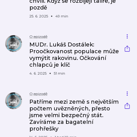
chvíli. Když se rozbíjejí talíře, je
pozdě
25. 6. 2025
49 min
O epizodě
MUDr. Lukáš Dostálek:
Proočkovanost populace může
vymýtit rakovinu. Očkování
chlapců je klíč
4. 6. 2025
51 min
O epizodě
Patříme mezi země s největším
počtem uvězněných, přesto
jsme velmi bezpečný stát.
Zavíráme za bagatelní
prohřešky