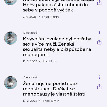
Hněv pak pozůstalí obrací do
sebe v podobě výčitek
2. 4. 2025
1 hod 17 min
O epizodě
K vyvolání ovulace byl potřeba
sex s více muži. Ženská
sexualita nebyla přizpůsobena
monogamii
12. 3. 2025
1 hod 5 min
O epizodě
Ženami jsme pořád i bez
menstruace. Dočkat se
menopauzy je vlastně štěstí
19. 2. 2025
1 hod 15 min