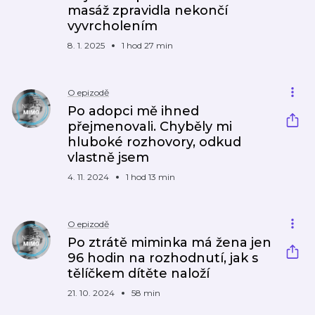
masáž zpravidla nekončí
vyvrcholením
8. 1. 2025
1 hod 27 min
O epizodě
Po adopci mě ihned
přejmenovali. Chyběly mi
hluboké rozhovory, odkud
vlastně jsem
4. 11. 2024
1 hod 13 min
O epizodě
Po ztrátě miminka má žena jen
96 hodin na rozhodnutí, jak s
tělíčkem dítěte naloží
21. 10. 2024
58 min