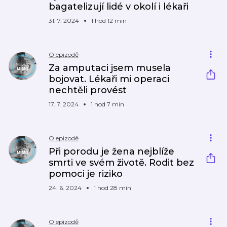
bagatelizují lidé v okolí i lékaři
31. 7. 2024
1 hod 12 min
O epizodě
Za amputaci jsem musela
bojovat. Lékaři mi operaci
nechtěli provést
17. 7. 2024
1 hod 7 min
O epizodě
Při porodu je žena nejblíže
smrti ve svém životě. Rodit bez
pomoci je riziko
24. 6. 2024
1 hod 28 min
O epizodě