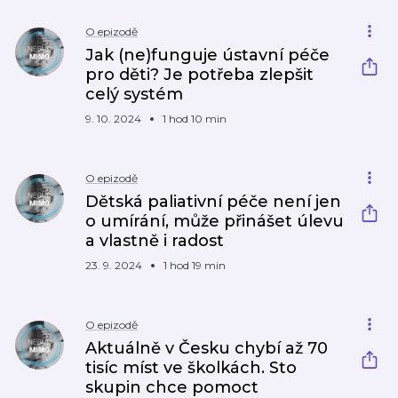
O epizodě
Jak (ne)funguje ústavní péče
pro děti? Je potřeba zlepšit
celý systém
9. 10. 2024
1 hod 10 min
O epizodě
Dětská paliativní péče není jen
o umírání, může přinášet úlevu
a vlastně i radost
23. 9. 2024
1 hod 19 min
O epizodě
Aktuálně v Česku chybí až 70
tisíc míst ve školkách. Sto
skupin chce pomoct