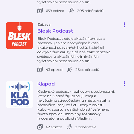
vyšetřování nebo soudních síní.
639 epizod
205 odběratelů
Zábava
Blesk Podcast
Blesk Podcast sleduje aktuální témata a
představuje vám neobyčejné životní
zkušenosti pozvaných hostů. Každý díl
odkrývá živé kauzy a přináší také mrazivá
svědectví z aktuálních kriminálních
vyšetřování nebo soudních síní.
43 epizod
26 odběratelů
Klapod
Kladenský podcast - rozhovory s osobnostmi,
které na Kladně žijí, pracují, mají k
největšímu středočeskému městu vztah a
především, mají co říct. Hosty z oblasti
kultury, sportu a dalších oblastí veřejného
života zpovídá uznávaný rozhlasový
moderátor a publicista Vladim
…
62 epizod
2 odběratelé