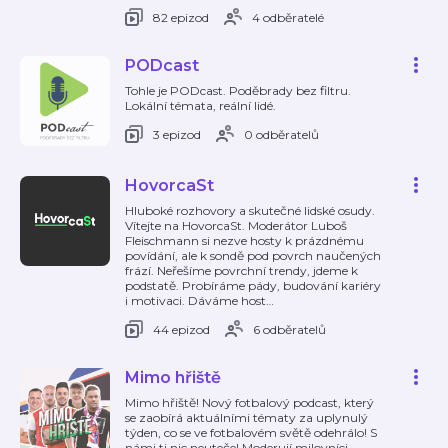
82 epizod
4 odběratelé
PODcast
Tohle je PODcast. Poděbrady bez filtru.
Lokální témata, reální lidé.
3 epizod
0 odběratelů
HovorcaSt
Hluboké rozhovory a skutečné lidské osudy.
Vítejte na HovorcaSt. Moderátor Luboš
Fleischmann si nezve hosty k prázdnému
povídání, ale k sondě pod povrch naučených
frází. Neřešíme povrchní trendy, jdeme k
podstatě. Probíráme pády, budování kariéry
i motivaci. Dáváme host
…
44 epizod
6 odběratelů
Mimo hřiště
Mimo hřiště! Nový fotbalový podcast, který
se zaobírá aktuálními tématy za uplynulý
týden, co se ve fotbalovém světě odehrálo! S
námi ti nic neuteče! Moderují milovníci