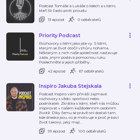
Podcast Tomáše a Lukáše o lidech a s lidmi,
kteří šli často proti proudu.
13 epizod
0 odběratelů
Priority Podcast
Rozhovory s lidmi jako jste vy. S lidmi,
kterým se život otočil vzhůru nohama.
Některým z nich naše společnost nastavuje
záda, jiným podává pomocnou ruku.
Poslechněte si jejich příběhy.
42 epizod
67 odběratelů
Inspiro Jakuba Stejskala
Podcast Inspiro vám přináší zajímavé
rozhovory s vědci. sportovci nebo
podnikateli. Zkrátka s lidmi, kteří nás můžou
inspirovat v našem každodenním osobním
životě. Díky čemu se právě oni dostali tam,
kde dneska jsou, co je motivuje a proč je baví
život takový, jaký mají
…
99 epizod
100 odběratelů