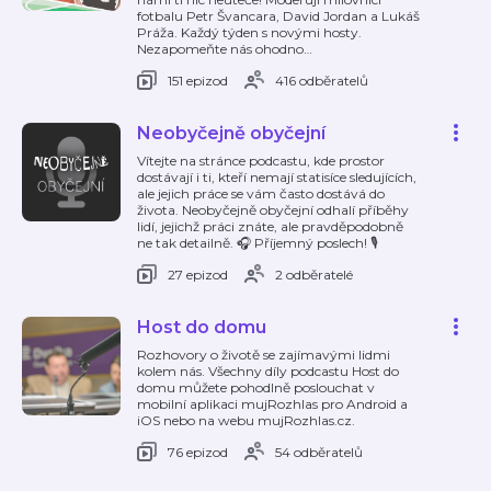
fotbalu Petr Švancara, David Jordan a Lukáš
Práža. Každý týden s novými hosty.
Nezapomeňte nás ohodno
…
151 epizod
416 odběratelů
Neobyčejně obyčejní
Vítejte na stránce podcastu, kde prostor
dostávají i ti, kteří nemají statisíce sledujících,
ale jejich práce se vám často dostává do
života. Neobyčejně obyčejní odhalí příběhy
lidí, jejichž práci znáte, ale pravděpodobně
ne tak detailně. 🎧 Příjemný poslech! 🎙️
27 epizod
2 odběratelé
Host do domu
Rozhovory o životě se zajímavými lidmi
kolem nás. Všechny díly podcastu Host do
domu můžete pohodlně poslouchat v
mobilní aplikaci mujRozhlas pro Android a
iOS nebo na webu mujRozhlas.cz.
76 epizod
54 odběratelů