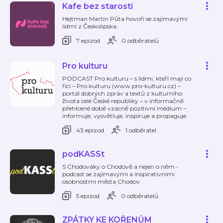
Kafe bez starostí
Hejtman Martin Půta hovoří se zajímavými
lidmi z Českolipska.
7 epizod
0 odběratelů
Pro kulturu
PODCAST Pro kulturu – s lidmi, kteří mají co
říci – Pro kulturu (www.pro-kulturu.cz) –
portál dobrých zpráv a textů z kulturního
života celé České republiky – v informačně
přehlcené době vzácně pozitivní médium –
informuje, vysvětluje, inspiruje a propaguje
43 epizod
1 odběratel
podKASSt
S Chodováky o Chodově a nejen o něm -
podcast se zajímavými a inspirativními
osobnostmi města Chodov
5 epizod
0 odběratelů
ZPÁTKY KE KOŘENŮM