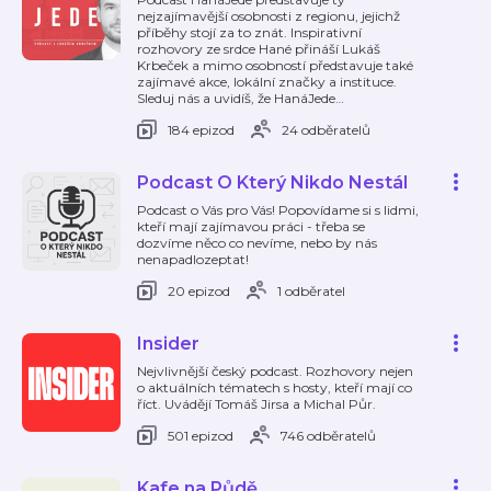
nejzajímavější osobnosti z regionu, jejichž
příběhy stojí za to znát. Inspirativní
rozhovory ze srdce Hané přináší Lukáš
Krbeček a mimo osobností představuje také
zajímavé akce, lokální značky a instituce.
Sleduj nás a uvidíš, že HanáJede
…
184 epizod
24 odběratelů
Podcast O Který Nikdo Nestál
Podcast o Vás pro Vás! Popovídame si s lidmi,
kteří mají zajímavou práci - třeba se
dozvíme něco co nevíme, nebo by nás
nenapadlozeptat!
20 epizod
1 odběratel
Insider
Nejvlivnější český podcast. Rozhovory nejen
o aktuálních tématech s hosty, kteří mají co
říct. Uvádějí Tomáš Jirsa a Michal Půr.
501 epizod
746 odběratelů
Kafe na Půdě