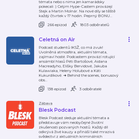
témata nebo s nima jen kamarádsky
pokecali :) Celým Hype-Castem provázejí
Stejk a Martin Molnár. Na nové díly se těště
každý čtvrtek v 17 hodin. Peprný BONU
…
266 epizod
1803 odběratelů
Celetná on Air
Podcast studentů IKSŽ, co má zvuk!
Uvolněná atmosféra, aktuální témata,
zajímaví hosté. Podcastem provází rotující
ansámbl hlasů Péti Bartošové, Aidana
Macreadyho, Elišky Bervidové, Jakuba
Kulawiaka, Heleny Holubové a Káti
Kukurdíkové. ➜ Behind the scenes, bonusový
obs
…
138 epizod
3 odběratelé
Zábava
Blesk Podcast
Blesk Podcast sleduje aktuální témata a
představuje vám neobyčejné životní
zkušenosti pozvaných hostů. Každý díl
odkrývá živé kauzy a přináší také mrazivá
svědectví z aktuálních kriminálních