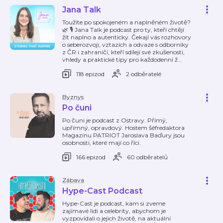
Jana Talk
Toužíte po spokojeném a naplněném životě?
🌿 🎙️ Jana Talk je podcast pro ty, kteří chtějí
žít naplno a autenticky. Čekají vás rozhovory
o seberozvoji, vztazích a odvaze s odborníky
z ČR i zahraničí, kteří sdílejí své zkušenosti,
vhledy a praktické tipy pro každodenní ž
…
118 epizod
2 odběratelé
Byznys
Po čuni
Po čuni je podcast z Ostravy. Přímý,
upřímný, opravdový. Hostem šéfredaktora
Magazínu PATRIOT Jaroslava Baďury jsou
osobnosti, které mají co říci.
166 epizod
60 odběratelů
Zábava
Hype-Cast Podcast
Hype-Cast je podcast, kam si zveme
zajímavé lidi a celebrity, abychom je
vyzpovídali o jejich životě, na aktuální