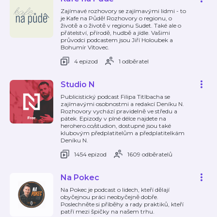
Zajímavé rozhovory se zajímavými lidmi - to
je Kafe na Půdě! Rozhovory o regionu, o
životě a o životě v regionu Sudet. Také ale o
přátelství, přírodě, hudbě a jídle. Vašimi
průvodci podcastem jsou Jiří Holoubek a
Bohumír Vítovec.
4 epizod
1 odběratel
Studio N
Publicistický podcast Filipa Titlbacha se
zajímavými osobnostmi a redakcí Deníku N.
Rozhovory vychází pravidelně ve středu a
pátek. Epizody v plné délce najdete na
herohero.co/studion, dostupné jsou také
klubovým předplatitelům a předplatitelkám
Deníku N.
1454 epizod
1609 odběratelů
Na Pokec
Na Pokec je podcast o lidech, kteří dělají
obyčejnou práci neobyčejně dobře.
Poslechněte si příběhy a rady praktiků, kteří
patří mezi špičky na našem trhu.