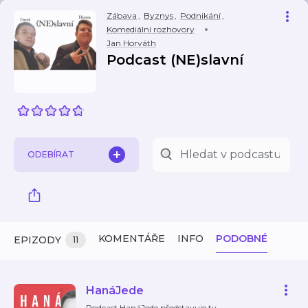
Zábava
,
Byznys
,
Podnikání
,
Komediální rozhovory
Jan Horváth
Podcast (NE)slavní
ODEBÍRAT
KOMENTÁŘE
INFO
PODOBNÉ
EPIZODY
11
HanáJede
Podcast HanáJede představuje ty