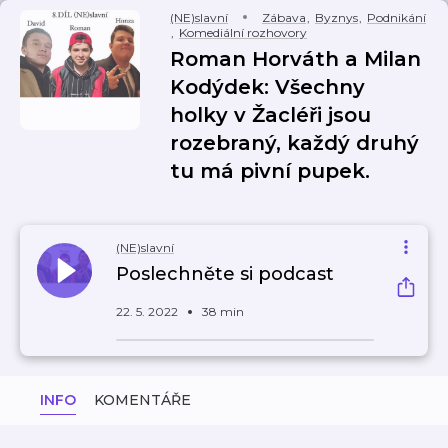
(NE)slavní
Zábava
,
Byznys
,
Podnikání
,
Komediální rozhovory
Roman Horváth a Milan
Kodýdek: Všechny
holky v Žacléři jsou
rozebraný, každý druhý
tu má pivní pupek.
(NE)slavní
Poslechněte si podcast
22. 5. 2022
38 min
INFO
KOMENTÁŘE