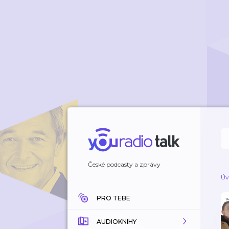
České podcasty a zprávy
Úv
PRO TEBE
AUDIOKNIHY