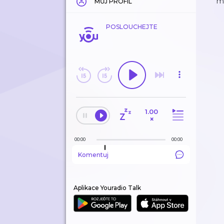
mě
MŮJ PROFIL
POSLOUCHEJTE
1.00
×
00:00
00:00
Komentuj
Aplikace Youradio Talk