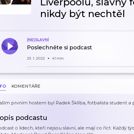
Liverpoolu, slavný 
nikdy být nechtěl
(NE)SLAVNÍ
Poslechněte si podcast
23. 1. 2022
41 min
NFO
KOMENTÁŘE
ším prvním hostem byl Radek Šklíba, fotbalista student a př
opis podcastu
dcast o lidech, kteří nejsou slavní, ale mají co říct. Každý