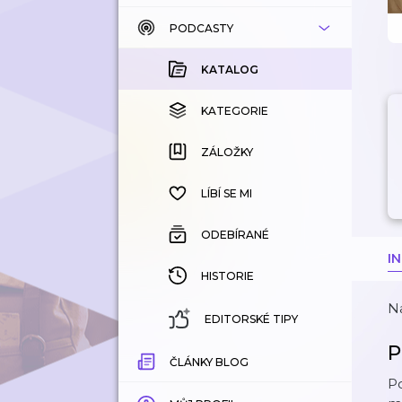
PODCASTY
KATALOG
KOUPENÉ
KATALOG
KATEGORIE
KATEGORIE
ZÁLOŽKY
ZÁLOŽKY
HISTORIE
LÍBÍ SE MI
ODEBÍRANÉ
I
HISTORIE
Na
EDITORSKÉ TIPY
P
ČLÁNKY BLOG
Po