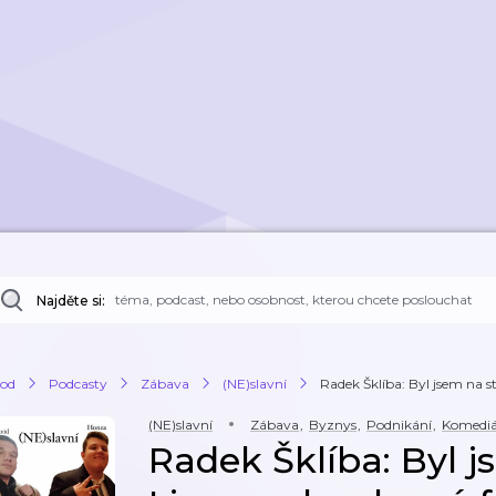
Najděte si:
od
Podcasty
Zábava
(NE)slavní
Radek Šklíba: Byl jsem na st
(NE)slavní
Zábava
,
Byznys
,
Podnikání
,
Komediá
Radek Šklíba: Byl j