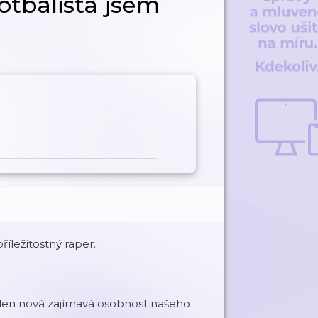
fotbalista jsem
íležitostný raper.
 týden nová zajímavá osobnost našeho