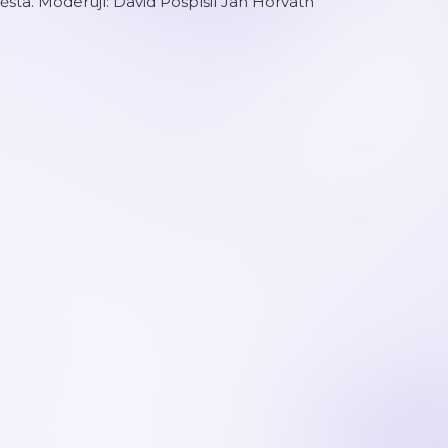
sta. Moderují: David Pospíšil Jan Horváth