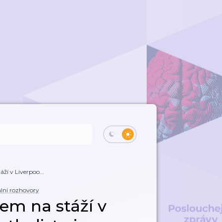
áží v Liverpoo...
lní rozhovory
sem na stáží v