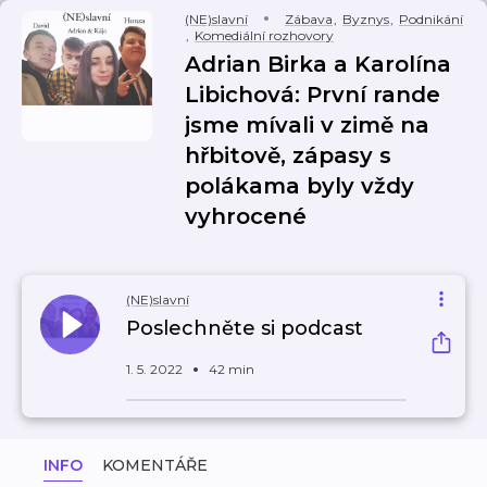
(NE)slavní
Zábava
,
Byznys
,
Podnikání
,
Komediální rozhovory
Adrian Birka a Karolína
Libichová: První rande
jsme mívali v zimě na
hřbitově, zápasy s
polákama byly vždy
vyhrocené
(NE)slavní
Poslechněte si podcast
1. 5. 2022
42 min
INFO
KOMENTÁŘE