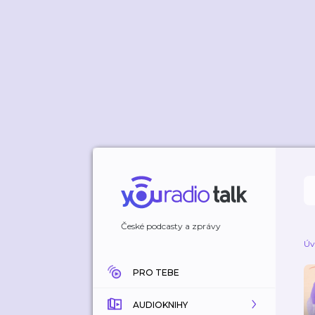
České podcasty a zprávy
Úv
PRO TEBE
AUDIOKNIHY