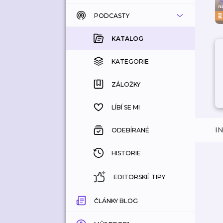
PODCASTY
KATALOG
KOUPENÉ
KATALOG
KATEGORIE
KATEGORIE
ZÁLOŽKY
ZÁLOŽKY
HISTORIE
LÍBÍ SE MI
I
ODEBÍRANÉ
HISTORIE
EDITORSKÉ TIPY
ČLÁNKY BLOG