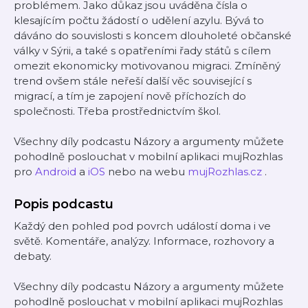
problémem. Jako důkaz jsou uváděna čísla o
klesajícím počtu žádostí o udělení azylu. Bývá to
dáváno do souvislosti s koncem dlouholeté občanské
války v Sýrii, a také s opatřeními řady států s cílem
omezit ekonomicky motivovanou migraci. Zmíněný
trend ovšem stále neřeší další věc související s
migrací, a tím je zapojení nově příchozích do
společnosti. Třeba prostřednictvím škol.
Všechny díly podcastu Názory a argumenty můžete
pohodlně poslouchat v mobilní aplikaci mujRozhlas
pro
Android
a
iOS
nebo na webu
mujRozhlas.cz
.
Popis podcastu
Každý den pohled pod povrch událostí doma i ve
světě. Komentáře, analýzy. Informace, rozhovory a
debaty.
Všechny díly podcastu Názory a argumenty můžete
pohodlně poslouchat v mobilní aplikaci mujRozhlas