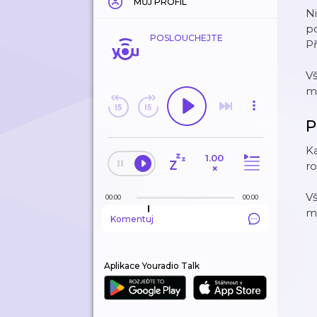
MŮJ PROFIL
Ni
po
POSLOUCHEJTE
Př
V
m
P
Ka
1.00
ro
×
V
00:00
00:00
m
Komentuj
Aplikace Youradio Talk