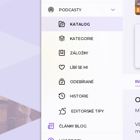
PODCASTY
KATALOG
KOUPENÉ
KATALOG
KATEGORIE
KATEGORIE
ZÁLOŽKY
ZÁLOŽKY
HISTORIE
LÍBÍ SE MI
I
ODEBÍRANÉ
HISTORIE
O
M
EDITORSKÉ TIPY
V
ČLÁNKY BLOG
m