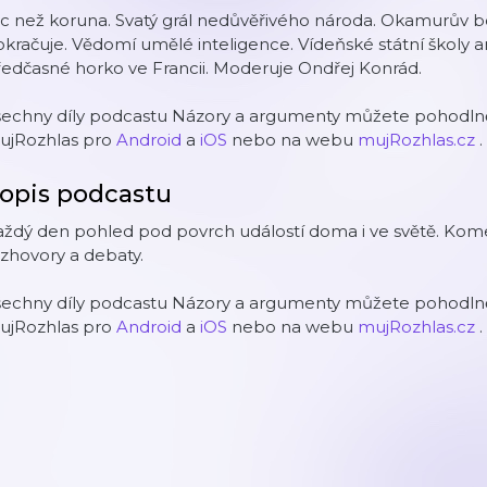
c než koruna. Svatý grál nedůvěřivého národa. Okamurův b
kračuje. Vědomí umělé inteligence. Vídeňské státní školy an
edčasné horko ve Francii. Moderuje Ondřej Konrád.
šechny díly podcastu Názory a argumenty můžete pohodlně 
ujRozhlas pro
Android
a
iOS
nebo na webu
mujRozhlas.cz
.
opis podcastu
ždý den pohled pod povrch událostí doma i ve světě. Kome
zhovory a debaty.
šechny díly podcastu Názory a argumenty můžete pohodlně 
ujRozhlas pro
Android
a
iOS
nebo na webu
mujRozhlas.cz
.