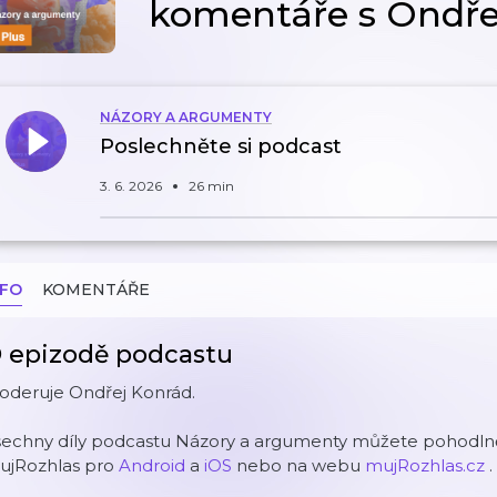
komentáře s Ondř
NÁZORY A ARGUMENTY
Poslechněte si podcast
3. 6. 2026
26 min
NFO
KOMENTÁŘE
 epizodě podcastu
oderuje Ondřej Konrád.
šechny díly podcastu Názory a argumenty můžete pohodlně 
ujRozhlas pro
Android
a
iOS
nebo na webu
mujRozhlas.cz
.