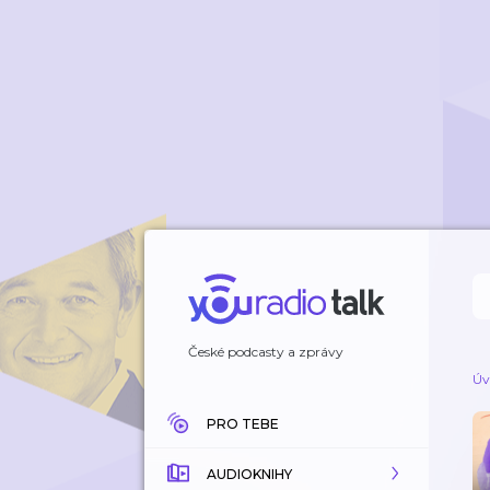
České podcasty a zprávy
Úv
PRO TEBE
AUDIOKNIHY