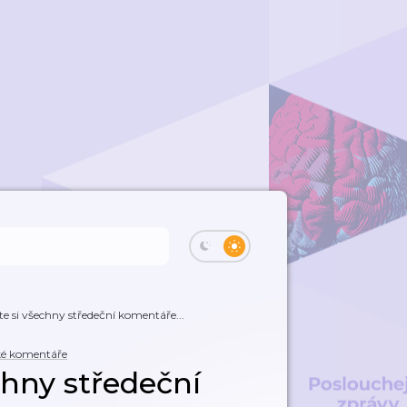
e si všechny středeční komentáře...
ké komentáře
chny středeční