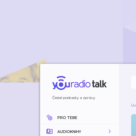
České podcasty a zprávy
Úv
PRO TEBE
AUDIOKNIHY