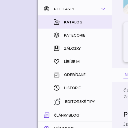
PODCASTY
KATALOG
KOUPENÉ
KATALOG
KATEGORIE
KATEGORIE
ZÁLOŽKY
ZÁLOŽKY
HISTORIE
LÍBÍ SE MI
I
ODEBÍRANÉ
HISTORIE
Č
Z
EDITORSKÉ TIPY
P
ČLÁNKY BLOG
Js