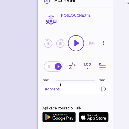
MŮJ PROFIL
za
POSLOUCHEJTE
1.00
×
00:00
00:00
Komentuj
Aplikace Youradio Talk